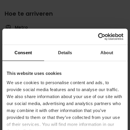
Hoe te arriveren
Metro
L4,
L5,
L6,
L7,
L8
Bus
4,
19,
30,
92,
95
Consent
Details
About
This website uses cookies
We use cookies to personalise content and ads, to
provide social media features and to analyse our traffic.
Plaça de L'ona, Valencia, España
We also share information about your use of our site with
our social media, advertising and analytics partners who
may combine it with other information that you’ve
provided to them or that they’ve collected from your use
of their services. You will find more information in our