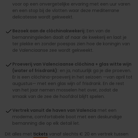
voor op een onvergetelijke ervaring met een uur varen
en een stop bij de vlotten waar deze mediterrane
delicatesse wordt gekweekt.
Bezoek aan de clòchinakwekerij:
Een van de
bemanningsleden daalt af naar de kwekerij en laat je
ter plekke en zonder poespas zien hoe de koningin van
de Valenciaanse zee wordt gekweekt.
Proeverij van Valenciaanse clóchina + glas witte wijn
(water of frisdrank):
en ja, natuurlijk ga je die proeven.
Er is een clóchina-proeverij in het seizoen —van april tot
augustus— met een glas wijn of frisdrank. En de rest
van het jaar nemen mosselen het over, zodat de
smaak van de zee de hoofdrol blijft spelen.
Vertrek vanuit de haven van Valencia
met een
moderne, comfortabele boot met een deskundige
bemanning die op elk detail let.
Dit alles met
tickets
vanaf slechts € 20 en vertrek tussen