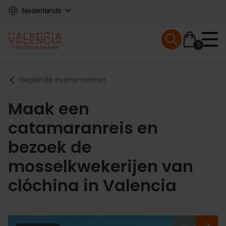
Skip
Nederlands
to
main
Mobile menu ex
content
0
Main
Breadcrumb
Geplande evenementen
navigation
Maak een
catamaranreis en
bezoek de
mosselkwekerijen van
clóchina in Valencia