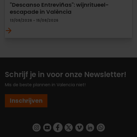
"Descanso Entreviñas": wijnritueel-
escapade in València
13/08/2026 - 15/08/2026
Schrijf je in voor onze Newsletter!
Mis de beste plannen in Valencia niet!
Inschrijven
https://www.instagram.com/visit_valencia/
https://www.youtube.com/user/Turisvalenc
https://www.facebook.com/VisitValenc
https://twitter.com/ValenciaSpan
https://vimeo.com/visitvalen
https://www.linkedin.com/company/turismo-valencia/
https://api.whatsapp.com/send/?