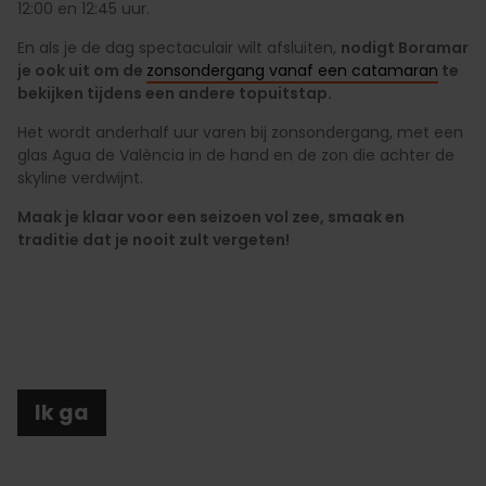
12:00 en 12:45 uur.
En als je de dag spectaculair wilt afsluiten,
nodigt Boramar
je ook uit om de
zonsondergang vanaf een catamaran
te
bekijken tijdens een andere topuitstap.
Het wordt anderhalf uur varen bij zonsondergang, met een
glas Agua de València in de hand en de zon die achter de
skyline verdwijnt.
Maak je klaar voor een seizoen vol zee, smaak en
traditie dat je nooit zult vergeten!
Ik ga