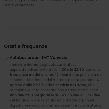
alla spiaggia, a l'Albufera de Valencia o a qualsiasi altro
punto di interesse.
Orari e frequenze
Autobus urbani EMT Valencia
Il
servizio diurno
degli autobus è attivo
approssimativamente tra le
4:30 e le 22:30
, con una
frequenza media di circa 12 minuti
, che può variare a
seconda della linea e del momento della giornata.
A
partire dalle 22:30
inizia il
servizio notturno
, che
mantiene la città collegata fino a tarda notte: circa
fino alle 2:00 nei giorni feriali e fino alle 3:15 nei fine
settimana.
Molte fermate sono dotate di pannelli
digitali che indicano in tempo reale il tempo di attesa