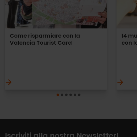
Come risparmiare con la
14 mu
Valencia Tourist Card
con l
Iscriviti alla nostra Newsletter!