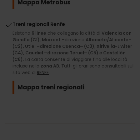
Mappa Metrobus
Treni regionali Renfe
Esistono
6 linee
che collegano la città di
Valencia con
Gandía (C1), Moixent
–direzione
Albacete/Alicante–
(C2), Utiel –direzione Cuenca– (C3), Xirivella-L’Alter
(C4), Caudiel –direzione Teruel– (C5) e Castellón
(C6).
La carta consente di viaggiare fino alle località
incluse nella
zona AB
. Tutti gli orari sono consultabili sul
sito web di
RENFE
.
Mappa treni regionali