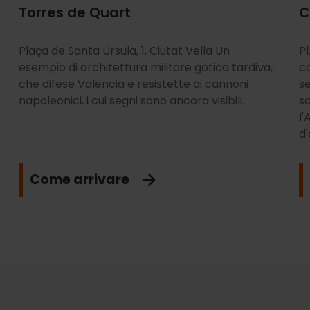
Torres de Quart
C
Plaça de Santa Úrsula, 1, Ciutat Vella Un
Pl
esempio di architettura militare gotica tardiva,
co
che difese Valencia e resistette ai cannoni
s
napoleonici, i cui segni sono ancora visibili.
sc
l'
d'
Come arrivare