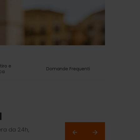
itiro e 
Domande Frequenti 
ica
d
sera da 24h,