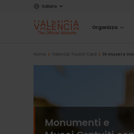
Skip
Italiano
to
main
Main
content
Organizza
navigat
Breadcrumb
Home
Valencia Tourist Card
14 musei e mo
Monumenti e