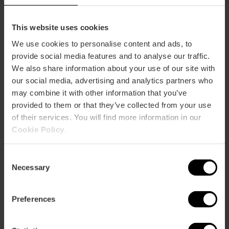
This website uses cookies
Acquista la Valencia Tourist Card
We use cookies to personalise content and ads, to
provide social media features and to analyse our traffic.
Scegli la tua tessera da 24, 48 o 72 ore con
We also share information about your use of our site with
trasporto incluso, o quella da 7 giorni, e goditi tutti i
our social media, advertising and analytics partners who
suoi vantaggi.
may combine it with other information that you’ve
provided to them or that they’ve collected from your use
of their services. You will find more information in our
Cookie Policy
.
Consent
Necessary
Selection
Preferences