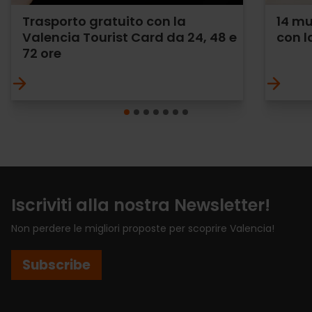
Trasporto gratuito con la
14 mu
Valencia Tourist Card da 24, 48 e
con l
72 ore
Iscriviti alla nostra Newsletter!
Non perdere le migliori proposte per scoprire Valencia!
Subscribe