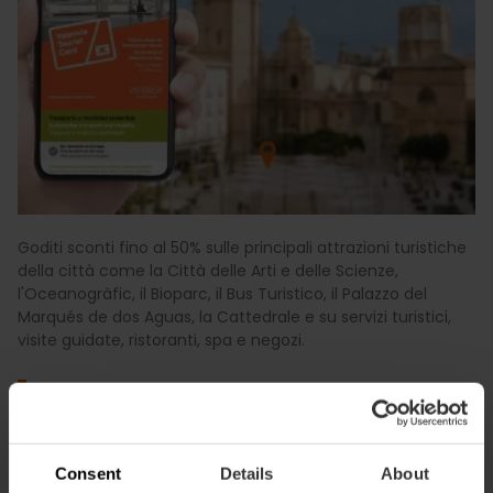
Goditi sconti fino al 50% sulle principali attrazioni turistiche
della città come la Città delle Arti e delle Scienze,
l'Oceanogràfic, il Bioparc, il Bus Turistico, il Palazzo del
Marqués de dos Aguas, la Cattedrale e su servizi turistici,
visite guidate, ristoranti, spa e negozi.
Vedi la guida agli sconti
Consent
Details
About