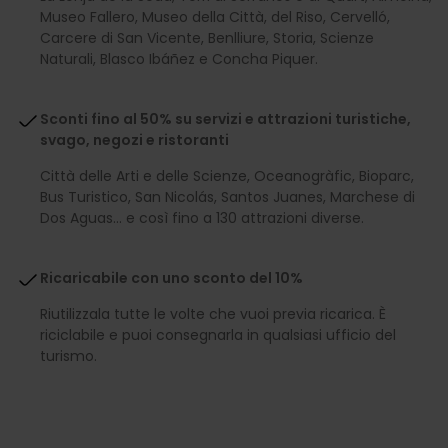
Museo Fallero, Museo della Città, del Riso, Cervelló,
Carcere di San Vicente, Benlliure, Storia, Scienze
Naturali, Blasco Ibáñez e Concha Piquer.
Sconti fino al 50% su servizi e attrazioni turistiche,
svago, negozi e ristoranti
Città delle Arti e delle Scienze, Oceanogràfic, Bioparc,
Bus Turistico, San Nicolás, Santos Juanes, Marchese di
Dos Aguas… e così fino a 130 attrazioni diverse.
Ricaricabile con uno sconto del 10%
Riutilizzala tutte le volte che vuoi previa ricarica. È
riciclabile e puoi consegnarla in qualsiasi ufficio del
turismo.