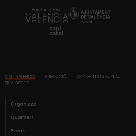
https://fundacion.visitvalencia.com/
Footer
VISIT VALENCIA
FUNDACIÓ
CONVENTION BUREAU
FILM OFFICE
domains
Organizza
Quartieri
Eventi