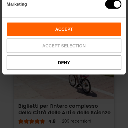
Marketing
ACCEPT
ACCEPT SELECTION
DENY
Biglietti per l'intero complesso
della Città delle Arti e delle Scienze
4.8
- 289 recensioni