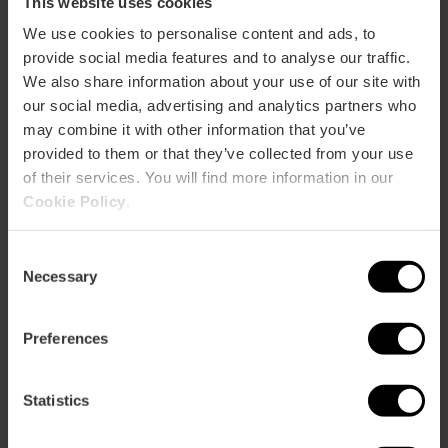
This website uses cookies
We use cookies to personalise content and ads, to
provide social media features and to analyse our traffic.
We also share information about your use of our site with
our social media, advertising and analytics partners who
may combine it with other information that you’ve
provided to them or that they’ve collected from your use
of their services. You will find more information in our
Valencia Tourist Card 24, 48, 72
Cookie Policy
.
ore
4.9
- 1, 951 recensioni
Consent
Necessary
Selection
Sconto del 10% Web esclusivo
Attivazione al primo utilizzo
Preferences
15,30 €
Da
17,00 €
Statistics