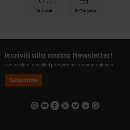
Articoli
E-Tickets
Iscriviti alla nostra Newsletter!
Non perdere le migliori proposte per scoprire Valencia!
Subscribe
https://www.instagram.com/visit_valencia/
https://www.youtube.com/user/Turisvalenc
https://www.facebook.com/VisitValenci
https://twitter.com/VisitaValencia
https://vimeo.com/visitvalen
https://www.linkedin.com/company/turismo-valencia/
https://api.whatsapp.com/send/?