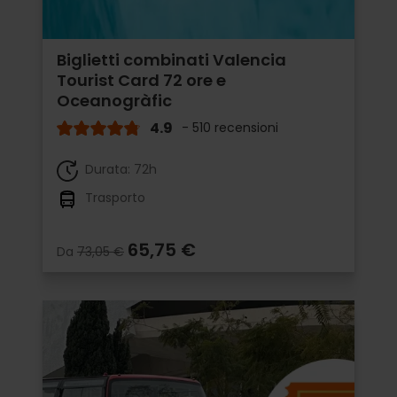
Biglietti combinati Valencia
Tourist Card 72 ore e
Oceanogràfic
4.9
- 510 recensioni
Durata: 72h
Trasporto
65,75 €
Da
73,05 €