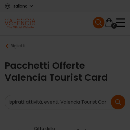
Skip
Italiano
to
main
Mobile menu ex
content
0
Main
Breadcrumb
Biglietti
navigation
Pacchetti Offerte
Valencia Tourist Card
Ricerca
Città della 