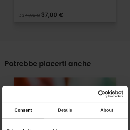
37,00 €
Da
41,00 €
Potrebbe piacerti anche
Consent
Details
About