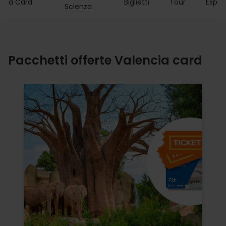
ncia Card
Biglietti
Tour
Esper
Scienza
Pacchetti offerte Valencia card