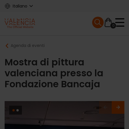
Skip
Italiano
to
main
Mobile menu ex
content
0
Main
Breadcrumb
Agenda di eventi
navigation
Mostra di pittura
valenciana presso la
Fondazione Bancaja