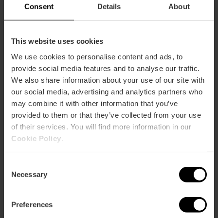
Consent
Details
About
This website uses cookies
We use cookies to personalise content and ads, to
provide social media features and to analyse our traffic.
We also share information about your use of our site with
our social media, advertising and analytics partners who
ose
may combine it with other information that you’ve
ebar
provided to them or that they’ve collected from your use
p
of their services. You will find more information in our
Guarda la mappa
r
Cookie Policy
.
ation
Consent
Necessary
Selection
Preferences
Indicazioni