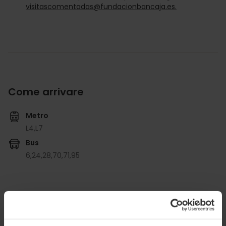
visitascomentadas@fundacionbancaja.es.
Come arrivare
Metro
L4,
L7
Bus
6,
24,
28,
70,
71,
95
Plaza Tetuán, 23, Valencia, España