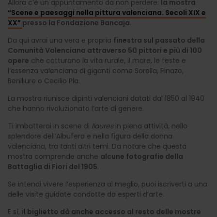
Allora c’è un appuntamento da non perdere:
la mostra
“Scene e paesaggi nella pittura valenciana. Secoli XIX e
XX”
presso la Fondazione Bancaja.
Da qui avrai una vera e propria
finestra sul passato della
Comunità Valenciana attraverso 50 pittori e più di 100
opere
che catturano la vita rurale, il mare, le feste e
l’essenza valenciana di giganti come Sorolla, Pinazo,
Benlliure o Cecilio Pla.
La mostra riunisce dipinti valenciani datati dal 1850 al 1940
che hanno rivoluzionato l’arte di genere.
Ti imbatterai in scene di
llaures
in piena attività, nello
splendore dell’Albufera e nella figura della donna
valenciana, tra tanti altri temi. Da notare che questa
mostra comprende anche
alcune fotografie della
Battaglia di Fiori del 1905
.
Se intendi vivere l’esperienza al meglio, puoi iscriverti a una
delle visite guidate condotte da esperti d’arte.
E sì,
il biglietto dà anche accesso al resto delle mostre