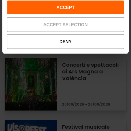
Spettacoli d’opera al
ACCEPT
Palau de les Arts di
Valencia
ACCEPT SELECTION
DENY
18/09/2026 - 19/09/2026
Concerti e spettacoli
di Ars Magna a
València
25/09/2026 - 25/09/2026
Festival musicale