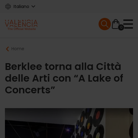
Skip
Italiano
to
main
Mobile menu ex
content
0
Main
Breadcrumb
Home
navigation
Berklee torna alla Città
delle Arti con “A Lake of
Concerts”