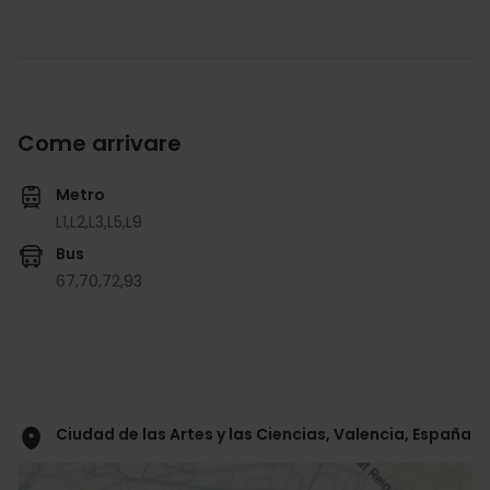
Come arrivare
Metro
L1,
L2,
L3,
L5,
L9
Bus
67,
70,
72,
93
Ciudad de las Artes y las Ciencias, Valencia, España