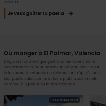
bouchée.
ressentir la paix qui entoure cette zone humide unique.
Culturel Immatériel.
Je ne vais pas manquer ça !
Voir l'itinéraire
Je veux goûter la paella
Naviguez sur L'Albufera
Profitez-en
Où manger à El Palmar, Valencia
Dégustez l'authentique gastronomie valencienne.
Ses restaurants, dont beaucoup offrent une vue sur
le lac ou sont entourés de rizières, sont réputés pour
leur paella valencienne et leurs plats traditionnels
comme l'all i pebre ou la llisa adobada.
Spécialités de riz