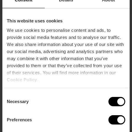
This website uses cookies
We use cookies to personalise content and ads, to
Activités à El Palmar
provide social media features and to analyse our traffic.
We also share information about your use of our site with
Découvrez L'Albufera à travers des expériences
our social media, advertising and analytics partners who
uniques : promenades en barque traditionnelle,
may combine it with other information that you’ve
itinéraires à vélo au cœur des rizières ou excursions à
provided to them or that they’ve collected from your use
la découverte de l'un des paysages les plus
of their services. You will find more information in our
authentiques de Valencia.
Cookie Policy
.
Consent
Necessary
Selection
Preferences