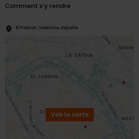
Comment s'y rendre
El Palmar, Valencia, España
ose
ebar
p
Voir la carte
r
ation