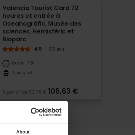
Valencia Tourist Card 72
heures et entrée à
Oceanogràfic, Musée des
sciences, Hemisfèric et
Bioparc
4.9
- 616 avis
Durée: 72h
Transport
105,63 €
À partir de
113,75 €
About