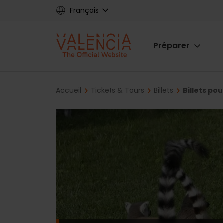
Skip
Français
to
main
Main
content
Préparer
navigat
Breadcrumb
Accueil
Tickets & Tours
Billets
Billets po