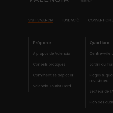
Footer
VISIT VALENCIA
FUNDACIÓ
CONVENTION 
domains
Préparer
Quartiers
À propos de Valencia
Centre-ville 
Conseils pratiques
Jardin du Tur
Comment se déplacer
Plages & quar
maritimes
Valencia Tourist Card
Secteur de l'
Plan des quar