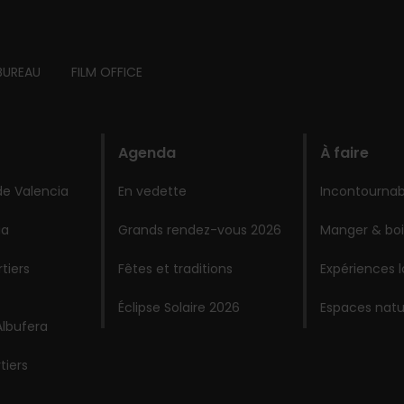
BUREAU
FILM OFFICE
Agenda
À faire
de Valencia
En vedette
Incontournab
ia
Grands rendez-vous 2026
Manger & boi
tiers
Fêtes et traditions
Expériences 
Éclipse Solaire 2026
Espaces natu
Albufera
tiers