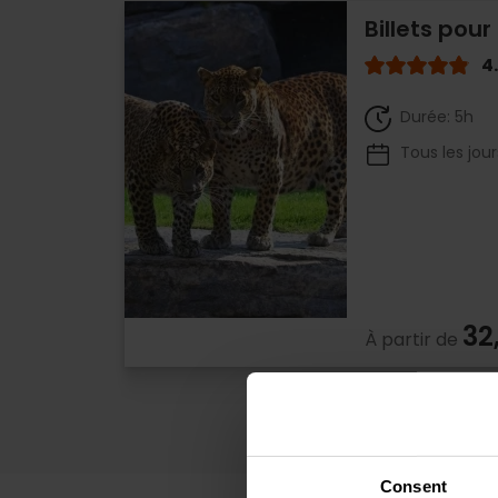
Billets pour
4
Durée: 5h
Tous les jour
32
À partir de
Consent