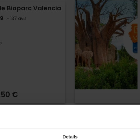
 le Bioparc Valencia
.9
- 137 avis
s
,50 €
Details