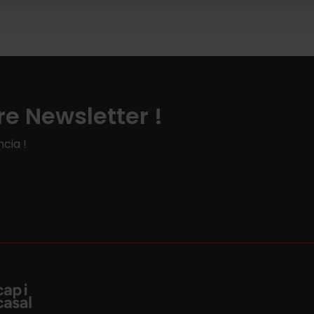
e Newsletter !
cia !