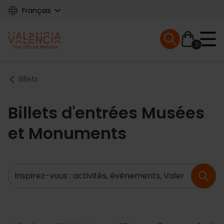
Skip
Français
to
main
Mobile menu ex
content
0
Main
Breadcrumb
Billets
navigation
Billets d'entrées Musées
et Monuments
Recherche