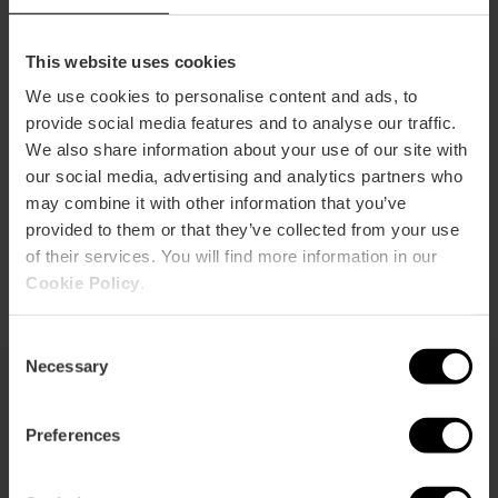
L’IBER, Musée des petits soldats de
This website uses cookies
plomb
We use cookies to personalise content and ads, to
5
- 2 avis
provide social media features and to analyse our traffic.
We also share information about your use of our site with
Durée: 1h - 1h 30m
our social media, advertising and analytics partners who
Du mardi au dimanche
may combine it with other information that you’ve
provided to them or that they’ve collected from your use
8,00 €
À partir de
of their services. You will find more information in our
Cookie Policy
.
Consent
Necessary
Selection
Plus de culture
Preferences