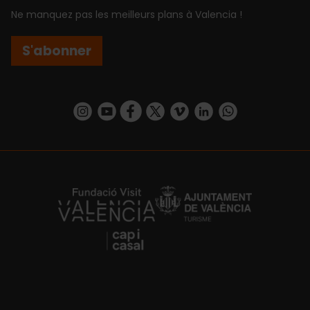
Ne manquez pas les meilleurs plans à Valencia !
S'abonner
https://www.instagram.com/visit_valencia/
https://www.youtube.com/user/Turisvalenc
https://www.facebook.com/Valencia.E
https://twitter.com/ValenciaEspa
https://vimeo.com/visitvalen
https://www.linkedin.com/company/turismo-valencia/
https://api.whatsapp.com/send/?
https://fundacion.visitvalencia.com/