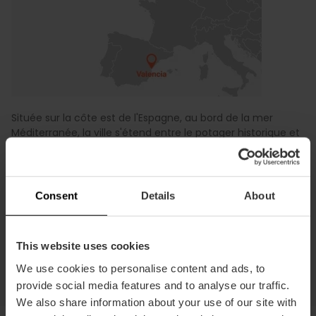
Située sur la côte est de l'Espagne, au bord de la mer
Méditerranée, la ville s'étend entre le potager historique et
les dunes sauvages de l'Albufera.
Elle se trouve à
350 kilomètres de Madrid et 350
kilomètres de Barcelone
, et à
45 minutes de vol de
Consent
Details
About
Palma de Majorque
.
Une destination stratégique où la lumière, le potager et la
mer s'unissent dans une ville plane et parfaite à explorer.
This website uses cookies
We use cookies to personalise content and ads, to
provide social media features and to analyse our traffic.
We also share information about your use of our site with