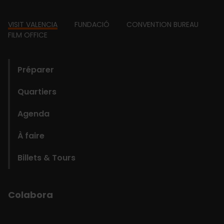
Footer
VISIT VALENCIA
FUNDACIÓ
CONVENTION BUREAU
FILM OFFICE
domains
Préparer
Quartiers
Agenda
À faire
Billets & Tours
Colabora