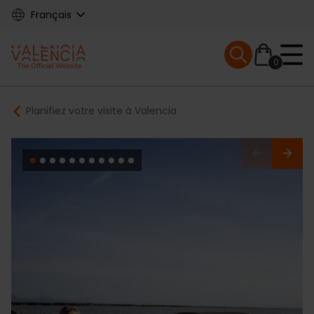
Skip
Français
to
main
Mobile menu ex
content
0
Main
Breadcrumb
Planifiez votre visite à Valencia
navigation