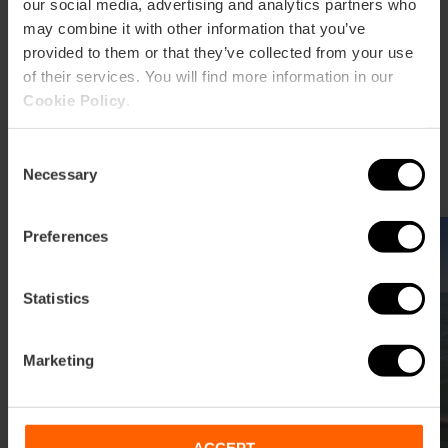
our social media, advertising and analytics partners who
may combine it with other information that you’ve
provided to them or that they’ve collected from your use
Planifiez votre voyage à Valencia
of their services. You will find more information in our
Découvrez le meilleur climat, les horaires locaux et
Cookie Policy
.
des conseils pratiques pour vous déplacer comme
un véritable habitant. Tout ce dont vous avez besoin
Consent
pour votre escapade à Valence.
Necessary
Selection
Preferences
Statistics
Marketing