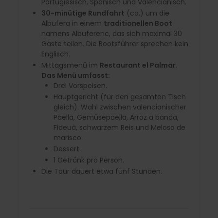
Portugiesisch, Spanisch und Valencianisch.
30-minütige Rundfahrt
(ca.) um die
Albufera in einem
traditionellen Boot
namens Albuferenc, das sich maximal 30
Gäste teilen. Die Bootsführer sprechen kein
Englisch.
Mittagsmenü im
Restaurant el Palmar
.
Das Menü umfasst:
Drei Vorspeisen.
Hauptgericht (für den gesamten Tisch
gleich): Wahl zwischen valencianischer
Paella, Gemüsepaella, Arroz a banda,
Fideuà, schwarzem Reis und Meloso de
marisco.
Dessert.
1 Getränk pro Person.
Die Tour dauert etwa fünf Stunden.