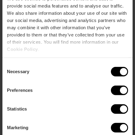
provide social media features and to analyse our traffic.
We also share information about your use of our site with
our social media, advertising and analytics partners who
may combine it with other information that you’ve
provided to them or that they’ve collected from your use
of their services. You will find more information in our
Cookie Policy
.
Consent
Necessary
Selection
València Open Bike Tour
5
- 9 Bewertungen
Preferences
10% Rabatt VLC Tourist Card
Statistics
30,00 €
Von
Marketing