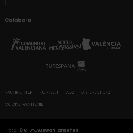
Colabora
Footer
NACHRICHTEN
KONTAKT
AGB
DATENSCHUTZ
about
COOKIE-RICHTLINIE
© Visit València 2026
|
Fundació Visit València
Total:
0 €
Auswahl ansehen