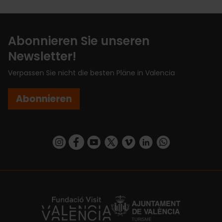
Abonnieren Sie unseren
Newsletter!
Verpassen Sie nicht die besten Pläne in Valencia
Abonnieren
https://www.instagram.com/visit_valencia/
https://www.facebook.com/VisitValenciaSp
https://www.youtube.com/user/Turisva
https://twitter.com/_VivaValencia
https://vimeo.com/visitvalen
https://www.linkedin.com/company/turismo-valencia/
https://api.whatsapp.com/send/?
https://fundacion.visitvalencia.com/