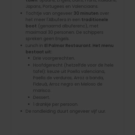
Japans, Portugees en Valenciaans.
Tochtje van ongeveer
30 minuten
over
het meer l'Albufera in een
traditionele
boot
(genaamd albuferenc), met
maximaal 30 personen. De schippers
spreken geen Engels.
Lunch in
El Palmar Restaurant
.
Het menu
bestaat uit:
Drie voorgerechten.
Hoofdgerecht (hetzelfde voor de hele
tafel): keuze uit Paella valenciana,
Paella de verduras, Arroz a banda,
Fideuà, Arroz negro en Meloso de
marisco.
Dessert.
1 drankje per persoon.
De rondleiding duurt ongeveer vijf uur.