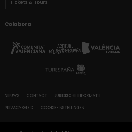
Tickets & Tours
Colabora
Footer
NIEUWS
CONTACT
JURIDISCHE INFORMATIE
about
PRIVACYBELEID
COOKIE-INSTELLINGEN
© Visit València 2026
|
Fundació Visit València