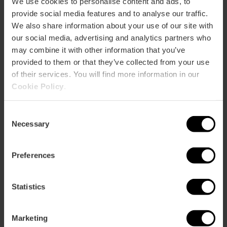
We use cookies to personalise content and ads, to
provide social media features and to analyse our traffic.
We also share information about your use of our site with
our social media, advertising and analytics partners who
may combine it with other information that you’ve
provided to them or that they’ve collected from your use
of their services. You will find more information in our
Cookie Policy
.
Consent
Necessary
Selection
Valencia Open Bike Tour Fietstour
Preferences
5
- 9 beoordelingen
Statistics
10% Korting VLC Tourist Card
30,00 €
Marketing
Vanaf