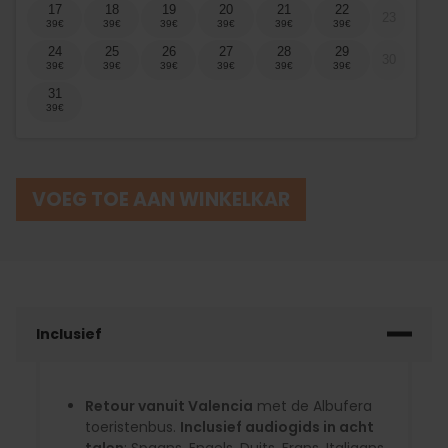
17
18
19
20
21
22
23
24
25
26
27
28
29
30
31
VOEG TOE AAN WINKELKAR
Inclusief
Retour vanuit Valencia
met de Albufera
toeristenbus.
Inclusief audiogids in acht
talen
: Spaans, Engels, Duits, Frans, Italiaans,