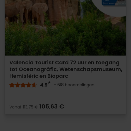
Valencia Tourist Card 72 uur en toegang
tot Oceanogràfic, Wetenschapsmuseum,
Hemisfèric en Bioparc
4.9
- 618 beoordelingen
105,63 €
Vanaf
113,75 €