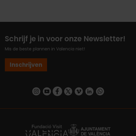
Schrijf je in voor onze Newsletter!
Mis de beste plannen in Valencia niet!
Inschrijven
https://www.instagram.com/visit_valencia/
https://www.youtube.com/user/Turisvalenc
https://www.facebook.com/VisitValenc
https://twitter.com/ValenciaSpan
https://vimeo.com/visitvalen
https://www.linkedin.com/company/turismo-valencia/
https://api.whatsapp.com/send/?
https://fundacion.visitvalencia.com/