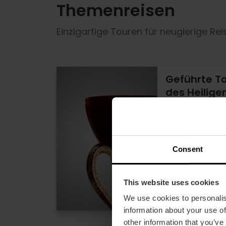
Themenreisen
Einzigartige Touren für neugierige Re
Geführte To
des Heilige
5
15% Rabatt V
Dauer: 2h
Consent
18,00 €
Von
This website uses cookies
We use cookies to personalis
information about your use of
other information that you’ve