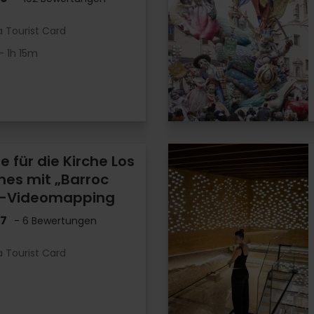
a Tourist Card
- 1h 15m
te für die Kirche Los
nes mit „Barroc
”-Videomapping
.7
- 6 Bewertungen
a Tourist Card