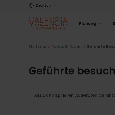
Skip
Deutsch
to
main
Main
content
Planung
S
navigat
Breadcrumb
Startseite
Tickets & Touren
Geführte Bes
Geführte besuc
Suche