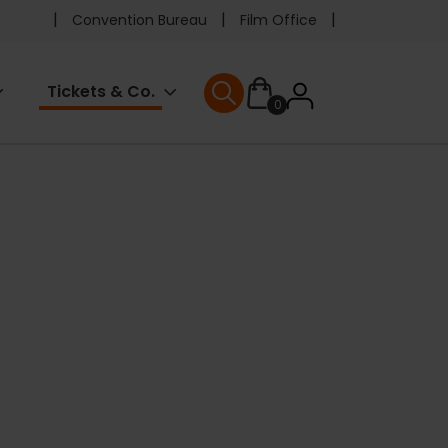
Pre
Convention Bureau
Film Office
header
User
Tickets & Co.
0
menu
User menu
accoun
menu