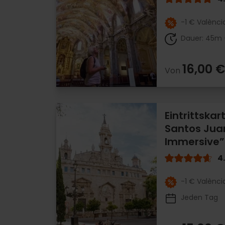
-1 € Valènci
Dauer: 45m 
16,00 €
Von
Eintrittskar
Santos Jua
Immersive
4
-1 € Valènci
Jeden Tag