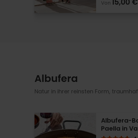
15,00 €
Von
Albufera
Natur in ihrer reinsten Form, traum
Albufera-B
Paella in V