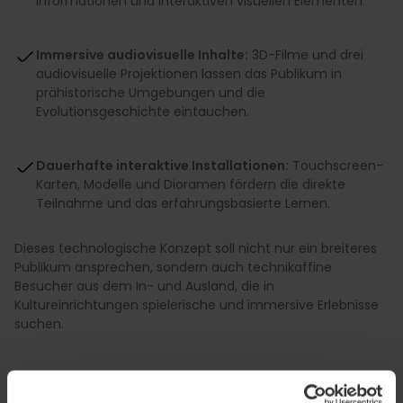
Informationen und interaktiven visuellen Elementen.
Immersive audiovisuelle Inhalte:
3D-Filme und drei
audiovisuelle Projektionen lassen das Publikum in
prähistorische Umgebungen und die
Evolutionsgeschichte eintauchen.
Dauerhafte interaktive Installationen:
Touchscreen-
Karten, Modelle und Dioramen fördern die direkte
Teilnahme und das erfahrungsbasierte Lernen.
Dieses technologische Konzept soll nicht nur ein breiteres
Publikum ansprechen, sondern auch technikaffine
Besucher aus dem In- und Ausland, die in
Kultureinrichtungen spielerische und immersive Erlebnisse
suchen.
Ein einzigartiges paläontologisches Erbe