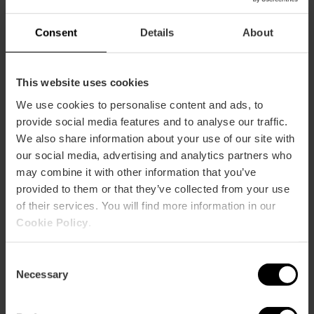
in Europa
El Paleontològic
beherbergt eine der bedeutendsten
Consent
Details
About
Fossiliensammlungen Europas, besonders hervorzuheben
ist der südamerikanische pleistozäne Bestand. Die
Sammlung umfasst zwanzig Skelette und mehr als
This website uses cookies
fünftausend Knochen, die über zwanzig verschiedene
Säugetierfamilien repräsentieren, darunter das
We use cookies to personalise content and ads, to
beeindruckende Megatherium-Fossil.
provide social media features and to analyse our traffic.
We also share information about your use of our site with
Der Ursprung des Zentrums geht auf das 19. Jahrhundert
our social media, advertising and analytics partners who
zurück mit der Sammlung des valencianischen Ingenieurs
may combine it with other information that you’ve
Rodrigo Botet. Nach Stationen im L’Almodí und im
Ausstellungsraum des Rathauses wurde es 1999 am
provided to them or that they’ve collected from your use
heutigen Standort als Naturkundemuseum wiedereröffnet
of their services. You will find more information in our
und seither durch weitere bedeutende Sammlungen
Cookie Policy
.
ergänzt.
2024 war es das drittmeistbesuchte städtische Museum,
Consent
nach dem Historischen Stadtmuseum und dem
Necessary
Selection
Archäologischen Zentrum von l’Almoina. Alle städtischen
Museen können kostenlos mit der Valencia Tourist Card