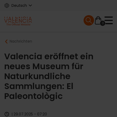
Skip
Deutsch
to
main
Mobile menu ex
content
0
Main
Breadcrumb
Nachrichten
navigation
Valencia eröffnet ein
neues Museum für
Naturkundliche
Sammlungen: El
Paleontològic
| 29.07.2025 - 07:20