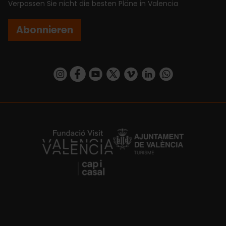
Verpassen Sie nicht die besten Pläne in Valencia
Abonnieren
https://www.instagram.com/visit_valencia/
https://www.facebook.com/VisitValenciaSp
https://www.youtube.com/user/Turisva
https://twitter.com/_VivaValencia
https://vimeo.com/visitvalen
https://www.linkedin.com/company/turismo-valencia/
https://api.whatsapp.com/send/?
https://fundacion.visitvalencia.com/