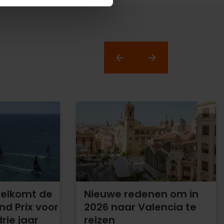
welkomt de
Nieuwe redenen om in
nd Prix voor
2026 naar Valencia te
ie jaar
reizen