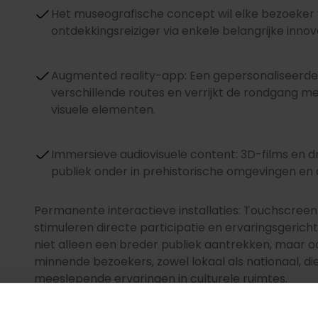
Het museografische concept wil elke bezoeker 
ontdekkingsreiziger via enkele belangrijke innov
Augmented reality-app: Een gepersonaliseerde 
verschillende routes en verrijkt de rondgang me
visuele elementen.
Immersieve audiovisuele content: 3D-films en d
publiek onder in prehistorische omgevingen en 
Permanente interactieve installaties: Touchscree
stimuleren directe participatie en ervaringsgerich
niet alleen een breder publiek aantrekken, maar 
minnende bezoekers, zowel lokaal als nationaal, die
meeslepende ervaringen in culturele ruimtes.
Een uniek paleontologisch erfgo