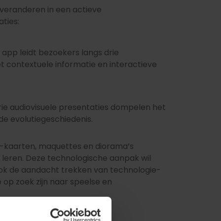
veranderen in een actieve
aties:
app leidt bezoekers langs drie
t contextuele informatie en interactieve
rie audiovisuele presentaties dompelen het
de evolutiegeschiedenis.
n-kaarten, maquettes en diorama’s
t leren. Deze technologische aanpak wil
ook de aandacht trekken van technologie-
 op zoek zijn naar speelse en
ed in Europa