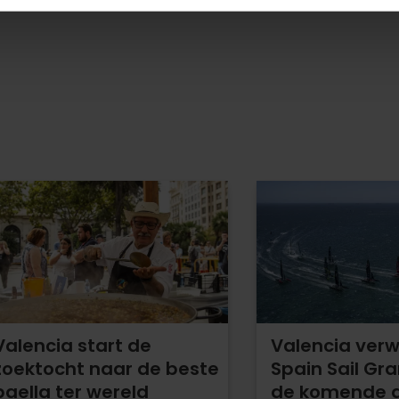
Valencia start de
Valencia ver
zoektocht naar de beste
Spain Sail Gra
paella ter wereld
de komende dr