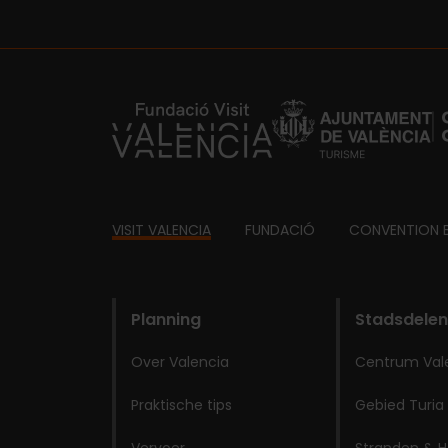
https://fundacion.visitvalencia.com/
Footer
VISIT VALENCIA
FUNDACIÓ
CONVENTION 
domains
Planning
Stadsdelen
Over Valencia
Centrum Val
Praktische tips
Gebied Turia