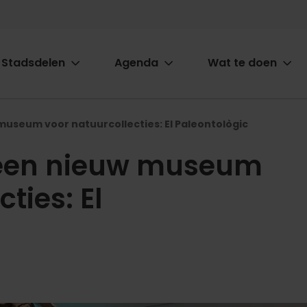
Stadsdelen
Agenda
Wat te doen
ion
museum voor natuurcollecties: El Paleontològic
 een nieuw museum
ties: El