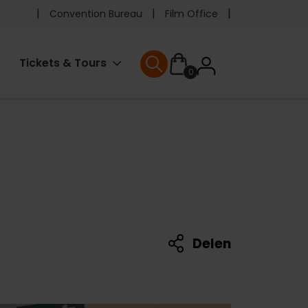
Pre
Convention Bureau
Film Office
header
User
Tickets & Tours
0
menu
User menu
accoun
menu
Delen