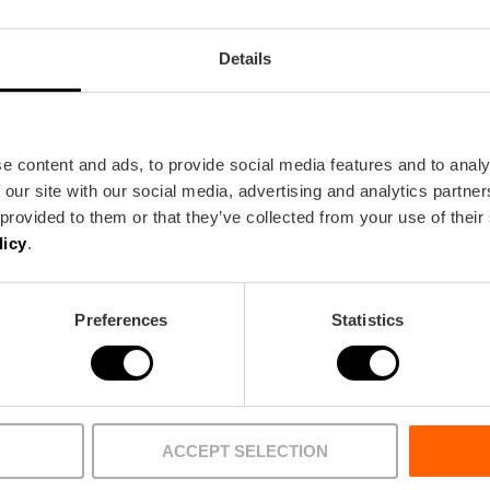
El Paleontològic herbergt een van de meest indruk
met bijzondere aandacht voor de Zuid-Amerikaanse
Details
omvat twintig skeletten en meer dan vijfduizend bo
zoogdierfamilies vertegenwoordigen, waaronder he
megatherium. De oorsprong van het centrum gaat t
van de Valenciaanse ingenieur Rodrigo Botet. Na lo
e content and ads, to provide social media features and to analy
tentoonstellingszaal van het stadhuis, werd het mu
 our site with our social media, advertising and analytics partn
locatie als Natuurhistorisch Museum. Sindsdien is d
 provided to them or that they’ve collected from your use of their
waardevolle verzamelingen. In 2024 was het het 
licy
.
museum, na het Historisch Stedelijk Museum en he
Preferences
Statistics
ACCEPT SELECTION