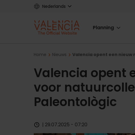
Skip
Nederlands
to
main
Main
content
Planning
navigat
Breadcrumb
Home
Nieuws
Valencia opent een nieuw 
Valencia opent
voor natuurcollec
Paleontològic
| 29.07.2025 - 07:20