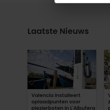
Laatste Nieuws
Valencia installeert
oplaadpunten voor
plezierboten in L'Albufera