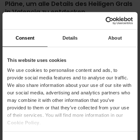
Pläne, um alle Details des Heiligen Grals
in Valencia zu entdecken
Die Eröffnung des Besucherzentrums markiert den Beginn
eines Jahres voller kultureller, spiritueller und touristischer
Consent
Details
About
Aktivitäten rund um eine der am meisten verehrten
Reliquien des Christentums.
Ein Highlight ist die
thematische Führung,
die jeden Freitag
This website uses cookies
um 10:00 Uhr auf Spanisch und Englisch stattfindet. Die
We use cookies to personalise content and ads, to
zweistündige Tour beginnt am Tourismusbüro auf der
Plaza del Ayuntamiento und folgt den Spuren des Heiligen
provide social media features and to analyse our traffic.
Grals durch die Stadt mit Stopps an der Kirche San Martín,
We also share information about your use of our site with
der Plaza del Patriarca, der Kirche San Juan del Hospital,
our social media, advertising and analytics partners who
dem Haus von Sabina Suey und der Kathedrale von
may combine it with other information that you’ve
Valencia.
provided to them or that they’ve collected from your use
Darüber hinaus wird das
MuVIM
eine
Ausstellung zum
of their services. You will find more information in our
Heiligen Gral
zeigen, die eine ergänzende museale und
Cookie Policy
.
dokumentarische Perspektive bietet.
Während des gesamten Jubiläumsjahres finden
jeden
Consent