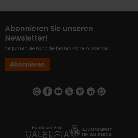
Abonnieren Sie unseren
Newsletter!
Verpassen Sie nicht die besten Pläne in Valencia
Abonnieren
https://www.instagram.com/visit_valencia/
https://www.facebook.com/VisitValenciaSp
https://www.youtube.com/user/Turisva
https://twitter.com/_VivaValencia
https://vimeo.com/visitvalen
https://www.linkedin.com/company/turismo-valencia/
https://api.whatsapp.com/send/?
https://fundacion.visitvalencia.com/