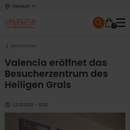
Skip
Deutsch
to
main
Mobile menu ex
content
0
Main
Breadcrumb
Nachrichten
navigation
Valencia eröffnet das
Besucherzentrum des
Heiligen Grals
| 21.10.2025 - 13:28