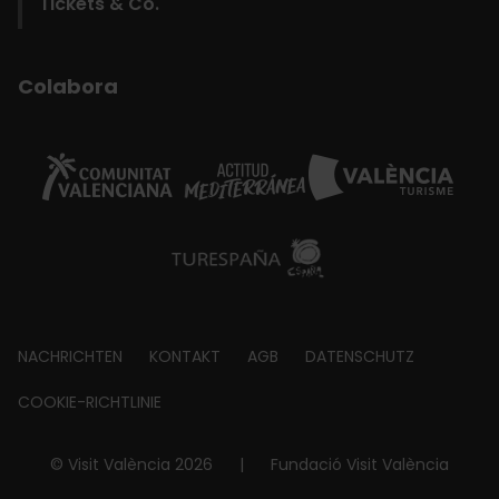
Tickets & Co.
Colabora
Footer
NACHRICHTEN
KONTAKT
AGB
DATENSCHUTZ
about
COOKIE-RICHTLINIE
© Visit València 2026
|
Fundació Visit València