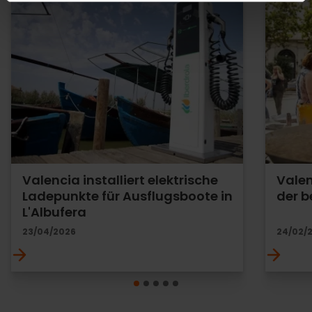
Valencia installiert elektrische
Valen
Ladepunkte für Ausflugsboote in
der b
L'Albufera
23/04/2026
24/02/