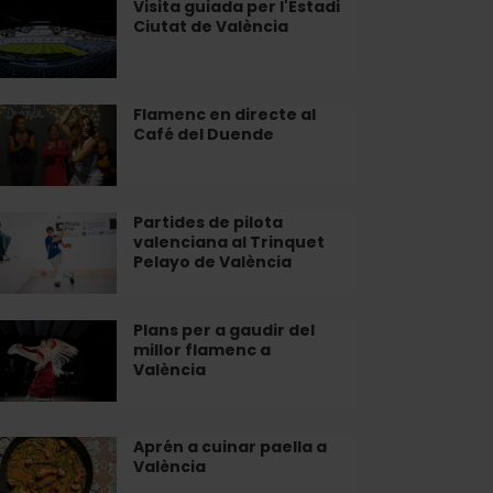
Visita guiada per l'Estadi
ita
Ciutat de València
lència
iada
r
stadi
tat
Flamenc en directe al
amenc
Café del Duende
lència
recte
fé
Partides de pilota
rtides
valenciana al Trinquet
Pelayo de València
ende
ota
lenciana
Plans per a gaudir del
ans
millor flamenc a
inquet
r
València
layo
udir
lència
Aprén a cuinar paella a
rén
lor
València
amenc