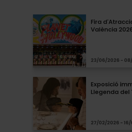
els
gustos
Fira d'Atracci
València 202
23/06/2026 - 08
Exposició imm
Llegenda del 
27/02/2026 - 16