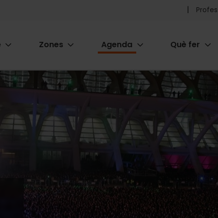
Pr
Profes
he
e
Zones
Agenda
Què fer
me
ion