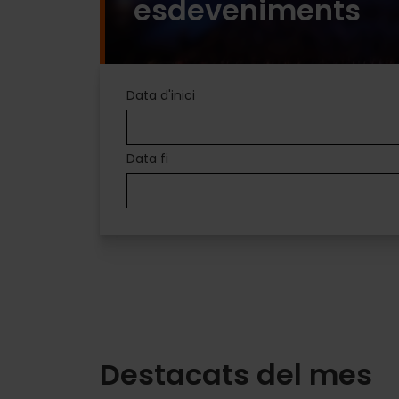
esdeveniments
PLANS
Data d'inici
A
Data fi
VALÈNCIA
Diversió
per
a
tots
Destacats del mes