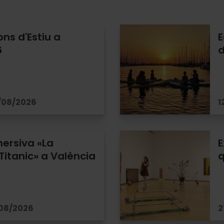
ons d'Estiu a
E
6
d
/08/2026
1
ersiva «La
E
Titanic» a València
q
/08/2026
2