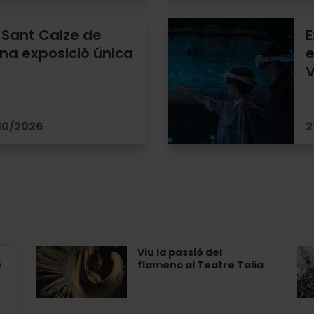
 Sant Calze de
E
na exposició única
e
V
/10/2026
2
Viu la passió del
Viu
Tri
flamenc al Teatre Talia
la
de
passió
les
del
Aig