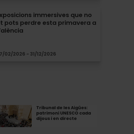
xposicions immersives que no
t pots perdre esta primavera a
alència
7/02/2026 - 31/12/2026
Tribunal de les Aigües:
bunal
patrimoni UNESCO cada
dijous i en directe
ües: