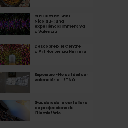
inar
ella
lència
«La Llum de Sant
Nicolau»: una
lència
um
experiència immersiva
a València
nt
olau»:
Descobreix el Centre
scobreix
a
d'Art Hortensia Herrero
periència
ntre
mersiva
rt
rtensia
Exposició «No és fàcil ser
osició
lència
valencià» a L’ETNO
rrero
o
il
r
Gaudeix de la cartellera
udeix
de projeccions de
encià»
l'Hemisfèric
ETNO
tellera