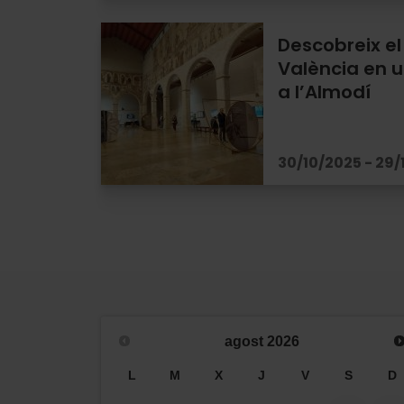
Descobreix el
València en u
a l’Almodí
30/10/2025 - 29
agost
2026
L
M
X
J
V
S
D