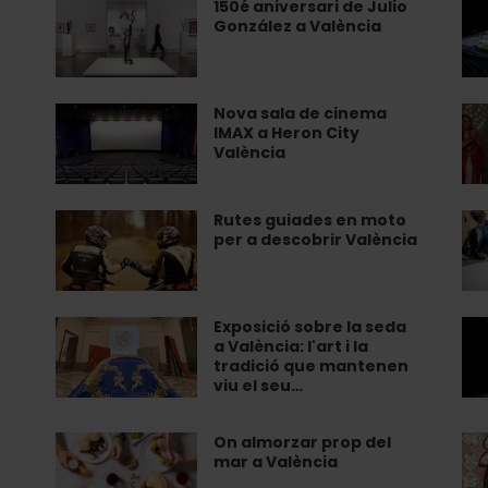
a
a
150é aniversari de Julio
150é
Vis
única
González a València
València
Va
aniversari
gu
a
de
pe
l’Almodí
Julio
l'E
González
Ciu
Nova sala de cinema
Nova
Fl
IMAX a Heron City
a
de
sala
en
València
València
Va
de
di
cinema
al
IMAX
Ca
Rutes guiades en moto
Rutes
Pa
per a descobrir València
a
del
guiades
de
Heron
Du
en
pil
City
moto
va
València
per
al
Exposició sobre la seda
Exposició
Pl
a València: l'art i la
a
Tr
sobre
pe
tradició que mantenen
descobrir
Pe
la
a
viu el seu…
València
de
seda
ga
Va
a
del
On almorzar prop del
On
Ap
València:
mil
mar a València
almorzar
a
l'art
fl