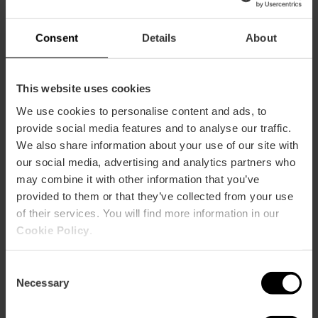
Consent
Details
About
Hoe te arriveren
This website uses cookies
We use cookies to personalise content and ads, to
Metro
provide social media features and to analyse our traffic.
L3,
L5
We also share information about your use of our site with
Bus
our social media, advertising and analytics partners who
8,
10,
13,
18,
30,
32,
40,
93,
94,
C1,
C2
may combine it with other information that you’ve
provided to them or that they’ve collected from your use
of their services. You will find more information in our
Calle Cirilo Amorós & Calle de Jorge Juan, 46004
Cookie Policy
.
Valencia, España
Consent
Necessary
Selection