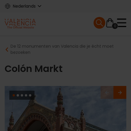
Skip
Nederlands
to
main
Mobile menu ex
content
0
Main
Breadcrumb
De 12 monumenten van Valencia die je écht moet
navigation
bezoeken
Colón Markt