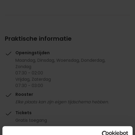
Praktische informatie
Openingstijden
Maandag, Dinsdag, Woensdag, Donderdag,
Zondag
07:30 - 02:00
Vrijdag, Zaterdag
07:30 - 03:00
Rooster
Elke plaats kan zijn eigen tijdschema hebben.
Tickets
Gratis toegang