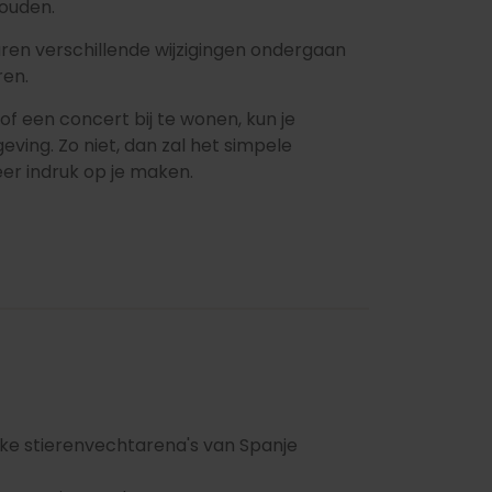
houden.
aren verschillende wijzigingen ondergaan
ren.
f een concert bij te wonen, kun je
ving. Zo niet, dan zal het simpele
r indruk op je maken.
jke stierenvechtarena's van Spanje