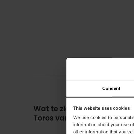
Consent
Wat te zien bij de Plaza de
This website uses cookies
Toros van Valencia
We use cookies to personalis
information about your use of
other information that you’ve