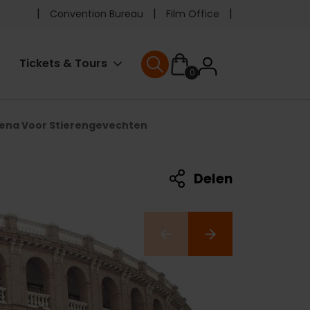
Pre
Convention Bureau
Film Office
header
User
Tickets & Tours
0
menu
User menu
accoun
ena Voor Stierengevechten
menu
Delen