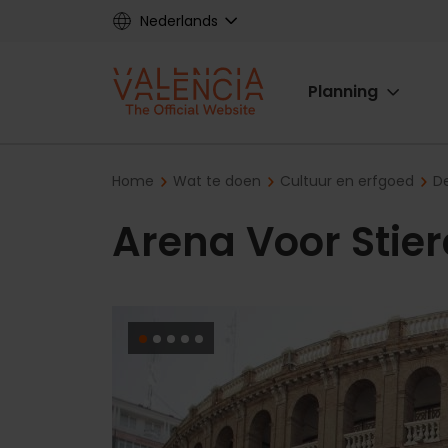
Skip
Nederlands
to
main
Main
content
Planning
navigat
Breadcrumb
Home
Wat te doen
Cultuur en erfgoed
D
Arena Voor Stie