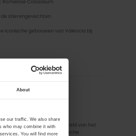
het Romeinse Colosseum
n de stierengevechten
ee iconische gebouwen van Valencia bij
About
se our traffic. We also share
ken dat gewijd is aan de wereld van het
ers who may combine it with
tierenvechterspakken), historische
 services. You will find more