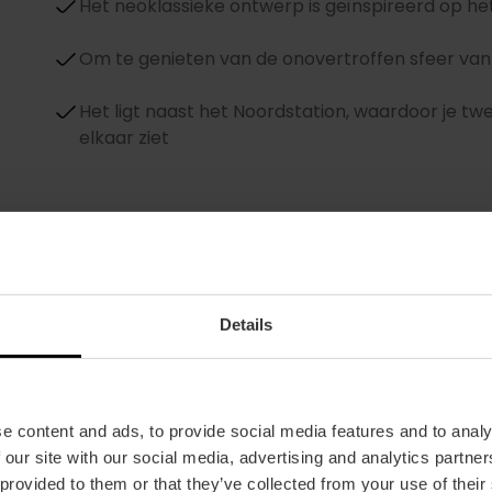
Het neoklassieke ontwerp is geïnspireerd op 
Om te genieten van de onovertroffen sfeer va
Het ligt naast het Noordstation, waardoor je tw
elkaar ziet
Details
Stierenvechtmuseum
e content and ads, to provide social media features and to analy
Grenzend aan de arena kun je dit museum bezoe
 our site with our social media, advertising and analytics partn
stierenvechten. Je vindt er "trajes de luces" (s
 provided to them or that they’ve collected from your use of their