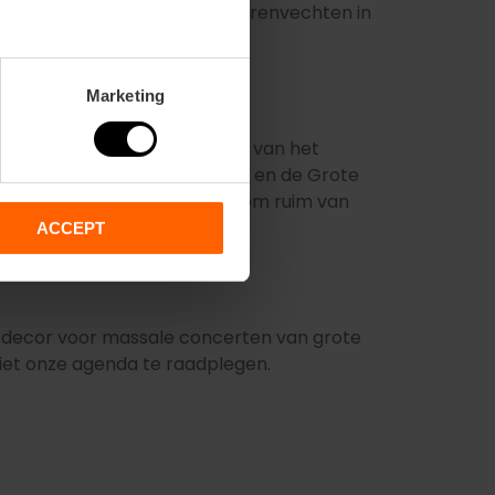
over de traditie van het stierenvechten in
Marketing
eest erkende stierenvechters van het
ts tijdens de Fallas-feesten en de Grote
itverkocht en het is raadzaam om ruim van
ACCEPT
et decor voor massale concerten van grote
niet onze agenda te raadplegen.