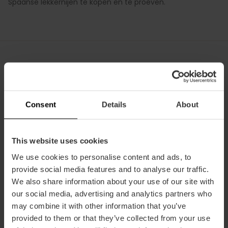
Spaanse lekkernijen te kopen en te proeven.
Exclusieve voordelen voor
internationale klanten
Consent
Details
About
Voor alle klanten die niet in Spanje wonen, wil El Corte Inglés
het warmste welkom bieden met de
10% Reward
-kaart.
Dit is een kaart waarmee u 10% van de waarde van uw
This website uses cookies
aankopen spaart; een saldo dat u tijdens uw verblijf in al
We use cookies to personalise content and ads, to
onze centra kunt gebruiken.
provide social media features and to analyse our traffic.
Daarnaast biedt El Corte Inglés de
tax-free
service aan,
We also share information about your use of our site with
waarbij klanten van buiten de EU de btw kunnen
our social media, advertising and analytics partners who
terugvragen op al hun aankopen die in een van de
may combine it with other information that you’ve
winkelcentra van El Corte Inglés zijn gedaan. Zonder dat er
provided to them or that they’ve collected from your use
een minimumbedrag vereist is om de procedure te