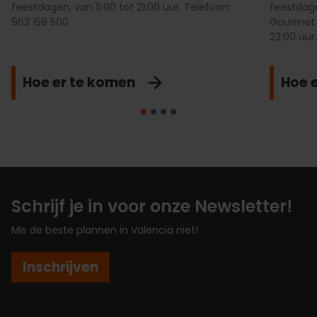
feestdagen, van 11:00 tot 21:00 uur. Telefoon:
feestdage
963 159 500
Gourmet 
23:00 uur
Hoe er te komen
Hoe 
Schrijf je in voor onze Newsletter!
Mis de beste plannen in Valencia niet!
Inschrijven