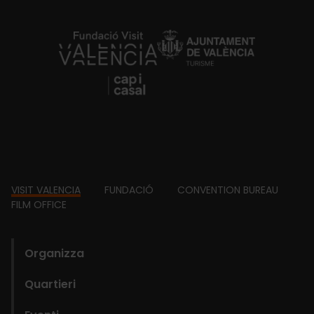
https://fundacion.visitvalencia.com/
Footer
VISIT VALENCIA
FUNDACIÓ
CONVENTION BUREAU
FILM OFFICE
domains
Organizza
Quartieri