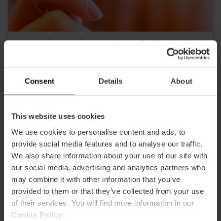
Valencia Tourist Card 24, 48, 72 ore
4.9
- 1, 951 recensioni
Sconto del 10% Web esclusivo
Consent
Details
About
15,30 €
Da
17,00 €
This website uses cookies
We use cookies to personalise content and ads, to
provide social media features and to analyse our traffic.
We also share information about your use of our site with
our social media, advertising and analytics partners who
may combine it with other information that you’ve
provided to them or that they’ve collected from your use
of their services. You will find more information in our
Cookie Policy
.