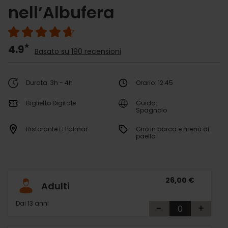
nell’Albufera
4.9
Basato su 190 recensioni
Durata: 3h - 4h
Orario: 12:45
Biglietto Digitale
Guida:
Spagnolo
Ristorante El Palmar
Giro in barca e menù di
paella
26,00 €
Adulti
Dai 13 anni
-
+