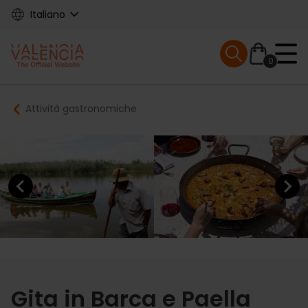
Skip
Italiano
to
main
Mobile menu ex
content
0
Main
Breadcrumb
Attività gastronomiche
navigation
Previous element
Next elem
Gita in Barca e Paella