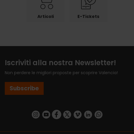
Articoli
E-Tickets
Iscriviti alla nostra Newsletter!
Non perdere le migliori proposte per scoprire Valencia!
Subscribe
https://www.instagram.com/visit_valencia/
https://www.youtube.com/user/Turisvalenc
https://www.facebook.com/VisitValenci
https://twitter.com/VisitaValencia
https://vimeo.com/visitvalen
https://www.linkedin.com/company/turismo-valencia/
https://api.whatsapp.com/send/?