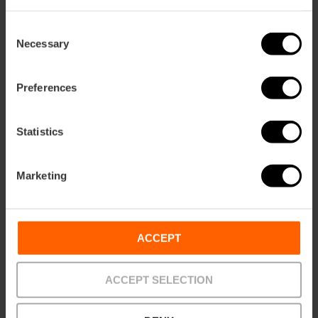
Consent
Necessary
Selection
Preferences
Statistics
Marketing
Biglietti combinati per l’Oceanogràfic e
l’Hemisfèric
4.7
- 45 recensioni
ACCEPT
10% Sconto VLC Tourist Card
ACCEPT SELECTION
45,00 €
Da