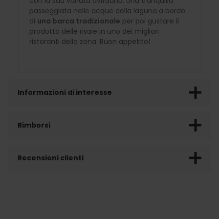
con la sua variata avifauna. Una tranquilla
passeggiata nelle acque della laguna a bordo
di
una barca tradizionale
per poi gustare il
prodotto delle risaie in uno dei migliori
ristoranti della zona. Buon appetito!
Informazioni di interesse
Rimborsi
Recensioni clienti