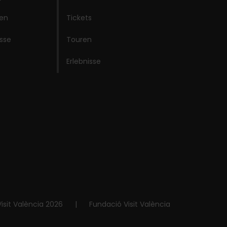
ken
Tickets
isse
Touren
Erlebnisse
isit València 2026
|
Fundació Visit València