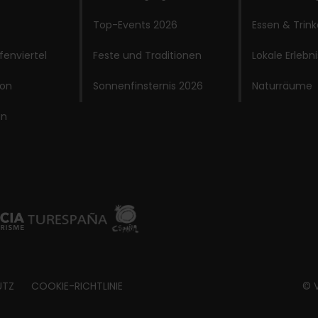
Top-Events 2026
Essen & Trin
fenviertel
Feste und Traditionen
Lokale Erlebn
ion
Sonnenfinsternis 2026
Naturräume
an
UTZ
COOKIE-RICHTLINIE
© V