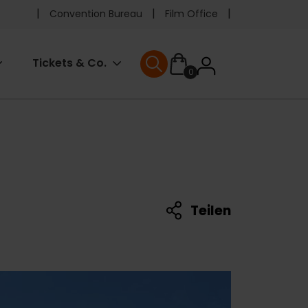
Pre
Convention Bureau
Film Office
header
User
Tickets & Co.
0
menu
User menu
accoun
menu
Teilen