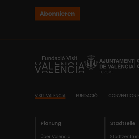
Abonnieren
https://fundacion.visitvalencia.com/
Footer
VISIT VALENCIA
FUNDACIÓ
CONVENTION 
domains
Planung
Stadtteile
Über Valencia
Stadtzentrum