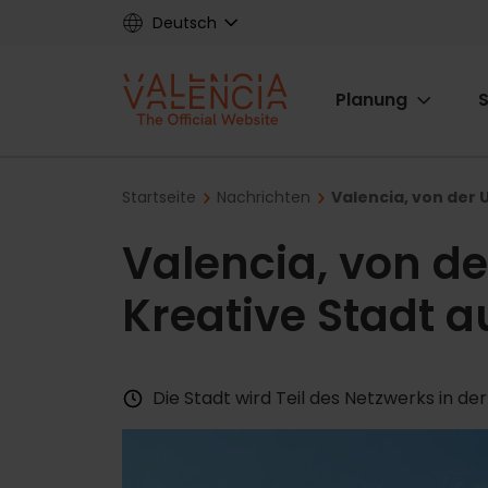
Skip
Deutsch
to
main
Main
content
Planung
S
navigat
Breadcrumb
Startseite
Nachrichten
Valencia, von der 
Valencia, von d
Kreative Stadt 
Die Stadt wird Teil des Netzwerks in der 