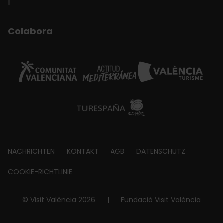
Colabora
Footer
NACHRICHTEN
KONTAKT
AGB
DATENSCHUTZ
about
COOKIE-RICHTLINIE
© Visit València 2026
|
Fundació Visit València