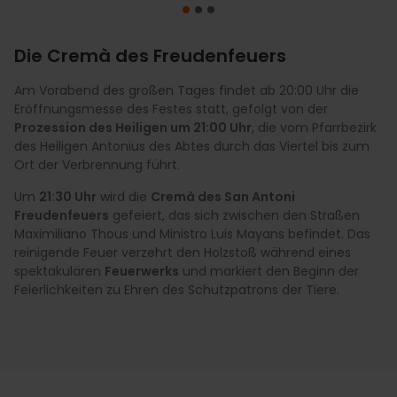
Die Cremà des Freudenfeuers
Am Vorabend des großen Tages findet ab 20:00 Uhr die
Der Höhepunkt ist die
Feierliche Tiersegnung am 17.
Eröffnungsmesse des Festes statt, gefolgt von der
Januar
. Nach der Messe zu Ehren des Heiligen beginnt ein
Während der Festtage wird der
traditionelle San Antoni
Prozession des Heiligen um 21:00 Uhr
endloser Umzug
vor der Pfarrei des Heiligen Antonius des
, die vom Pfarrbezirk
Markt
(oder Mercat del Porquet) aufgebaut. Hier finden
des Heiligen Antonius des Abtes durch das Viertel bis zum
Abtes
. Zuerst ziehen die Haustiere vorbei und
Sie
handgefertigte Produkte, typisch valencianische
Ort der Verbrennung führt.
anschließend die spektakuläre Parade von Kavallerien,
Gastronomie und die berühmten gesegneten Brötchen
.
Kutschen und berittenen Einheiten der Lokalpolizei von
Es ist der perfekte Ort, um die festliche Atmosphäre zu
Um
21:30 Uhr
wird die
Cremà des San Antoni
Valencia und der Guardia Civil. Es ist eine einzigartige
genießen und ein Souvenir dieser authentischen Feier zu
Freudenfeuers
gefeiert, das sich zwischen den Straßen
Darbietung reiterlicher Tradition, die unter einem Regen
erwerben.
Maximiliano Thous und Ministro Luis Mayans befindet. Das
aus Johannisbrot und gesegneten Brötchen durch die
reinigende Feuer verzehrt den Holzstoß während eines
Calle Sagunto zieht.
spektakulären
Feuerwerks
und markiert den Beginn der
Feierlichkeiten zu Ehren des Schutzpatrons der Tiere.