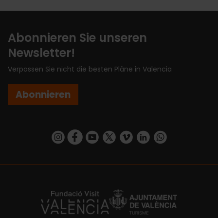
Abonnieren Sie unseren
Newsletter!
Verpassen Sie nicht die besten Pläne in Valencia
Abonnieren
https://www.instagram.com/visit_valencia/
https://www.facebook.com/VisitValenciaSp
https://www.youtube.com/user/Turisva
https://twitter.com/_VivaValencia
https://vimeo.com/visitvalen
https://www.linkedin.com/company/turismo-valencia/
https://api.whatsapp.com/send/?
https://fundacion.visitvalencia.com/