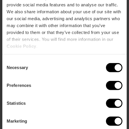
Freudenfeuer
, das die valencianische Nacht erhellt und die
provide social media features and to analyse our traffic.
Reinigung symbolisiert. Die Tradition des „porquet“ erinnert
We also share information about your use of our site with
an das Leben des Heiligen in der Wüste und wird heute
our social media, advertising and analytics partners who
durch die Bruderschaft des Heiligen Antonius des Abtes
may combine it with other information that you’ve
lebendig gehalten, die die Veranstaltungen im historischen
provided to them or that they’ve collected from your use
Viertel Sagunto organisiert.
of their services. You will find more information in our
Cookie Policy
.
Consent
Necessary
Selection
Festveranstaltungen
Preferences
Um den 17. Januar feiern Bürger mit
Feuer, Musik und ihren Tieren. Von
Statistics
Hunden bis zu Kutschen – alle
nehmen an dieser besonderen
Tradition massenhaft teil.
Marketing