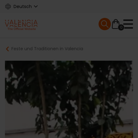
Skip
Deutsch
to
main
Mobile menu ex
content
0
Main
Breadcrumb
Feste und Traditionen in Valencia
navigation