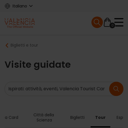
Skip
Italiano
to
main
Mobile menu ex
content
0
Main
Breadcrumb
Biglietti e tour
navigation
Visite guidate
Ricerca
Città della 
ncia Card
Biglietti
Tour
Esper
Scienza