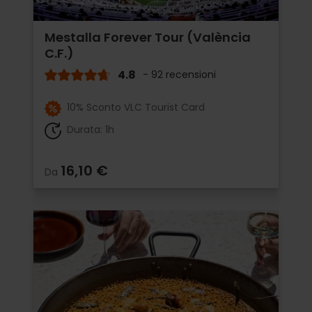
Mestalla Forever Tour (València
C.F.)
4.8
- 92 recensioni
10% Sconto VLC Tourist Card
Durata: 1h
16,10 €
Da