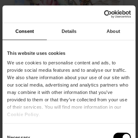
Consent
Details
About
This website uses cookies
Visita guidata: le Fallas di
We use cookies to personalise content and ads, to
Valencia tutto l’anno
provide social media features and to analyse our traffic.
We also share information about your use of our site with
0
- 0 recensioni
our social media, advertising and analytics partners who
may combine it with other information that you’ve
Durata: 2h
provided to them or that they’ve collected from your use
Sabato
of their services. You will find more information in our
Cookie Policy
.
35,00 €
Da
Consent
Necessary