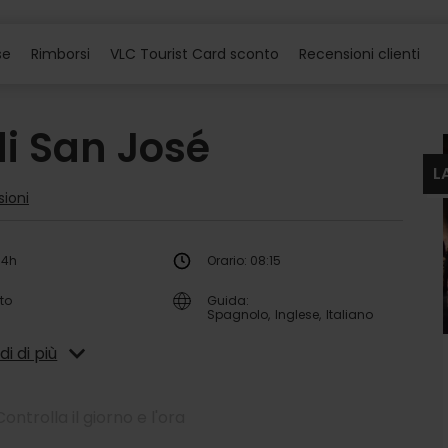
se
Rimborsi
VLC Tourist Card sconto
Recensioni clienti
di San José
L
sioni
 4h
Orario: 08:15
to
Guida:
Spagnolo
Inglese
Italiano
di di più
Controlla il giorno e l'ora