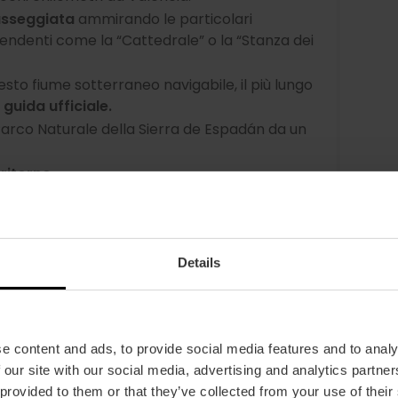
passeggiata
ammirando le particolari
endenti come la “Cattedrale” o la “Stanza dei
uesto fiume sotterraneo navigabile, il più lungo
 guida ufficiale.
Parco Naturale della Sierra de Espadán da un
ritorno.
Details
iletto della natura
e content and ads, to provide social media features and to analy
 gioiello naturale sotto forma di grotta
 our site with our social media, advertising and analytics partn
 e bella. È possibile percorrere l’itinerario
 provided to them or that they’ve collected from your use of their
a piedi, lasciandosi sorprendere dalle curiose