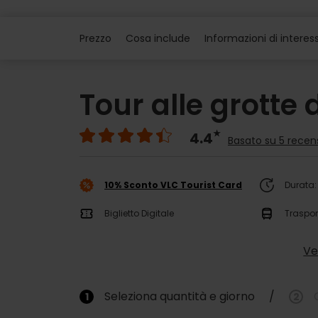
Prezzo
Cosa include
Informazioni di interes
Tour alle grotte 
4.4
Basato su 5 recen
10% Sconto VLC Tourist Card
Durata:
Biglietto Digitale
Traspor
Ve
Seleziona quantità e giorno
/
1
2