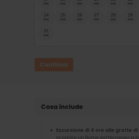
24
25
26
27
28
29
31
Continua
Cosa include
Escursione di 4 ore alle grotte d
scoprire un fiume sotterraneo a p