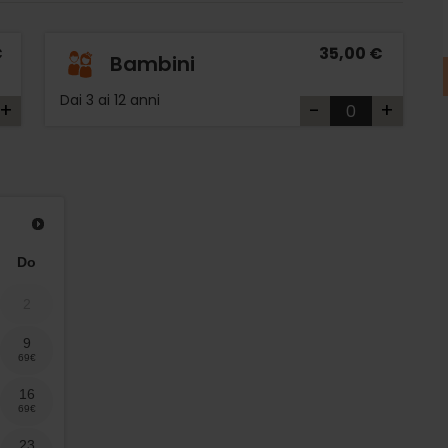
€
35,00 €
Bambini
Dai 3 ai 12 anni
+
-
+
Do
2
9
16
23