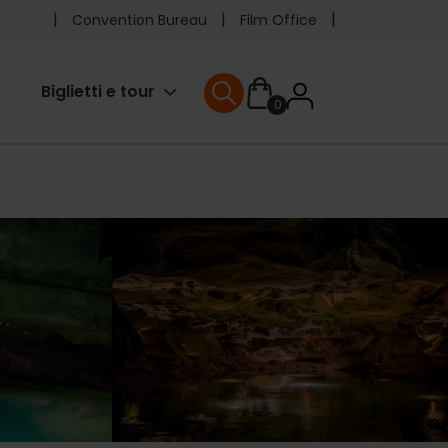
Pre
Convention Bureau
Film Office
header
User
Biglietti e tour
0
menu
User menu
accoun
menu