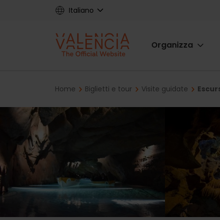
Skip
Italiano
to
main
Main
content
Organizza
navigat
Breadcrumb
Home
Biglietti e tour
Visite guidate
Escurs