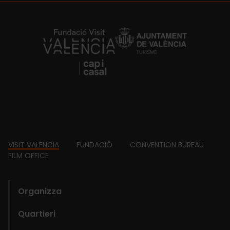
https://fundacion.visitvalencia.com/
Footer
VISIT VALENCIA
FUNDACIÓ
CONVENTION BUREAU
FILM OFFICE
domains
Organizza
Quartieri