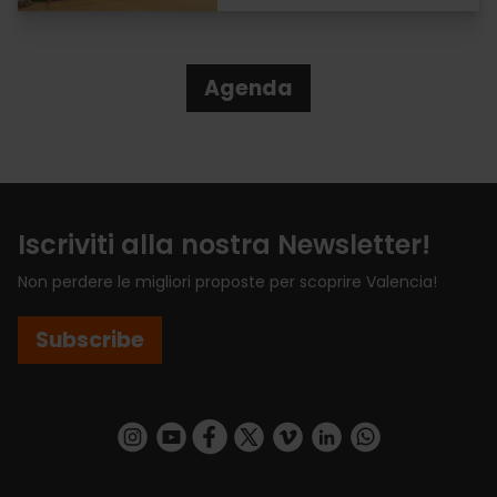
Agenda
Iscriviti alla nostra Newsletter!
Non perdere le migliori proposte per scoprire Valencia!
Subscribe
https://www.instagram.com/visit_valencia/
https://www.youtube.com/user/Turisvalenc
https://www.facebook.com/VisitValenci
https://twitter.com/VisitaValencia
https://vimeo.com/visitvalen
https://www.linkedin.com/company/turismo-valencia/
https://api.whatsapp.com/send/?