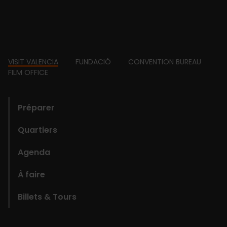
Footer
VISIT VALENCIA
FUNDACIÓ
CONVENTION BUREAU
FILM OFFICE
domains
Préparer
Quartiers
Agenda
À faire
Billets & Tours