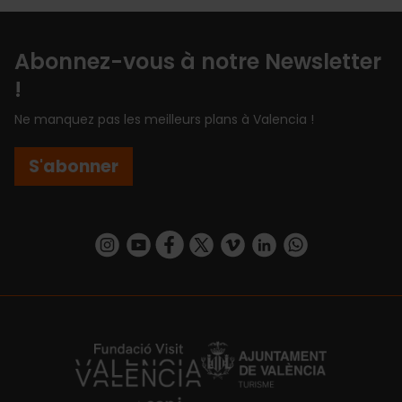
Abonnez-vous à notre Newsletter
!
Ne manquez pas les meilleurs plans à Valencia !
S'abonner
https://www.instagram.com/visit_valencia/
https://www.youtube.com/user/Turisvalenc
https://www.facebook.com/Valencia.E
https://twitter.com/ValenciaEspa
https://vimeo.com/visitvalen
https://www.linkedin.com/company/turismo-valencia/
https://api.whatsapp.com/send/?
https://fundacion.visitvalencia.com/