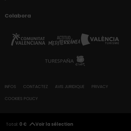
Colabora
Footer
INFOS
CONTACTEZ
AVIS JURIDIQUE
PRIVACY
about
COOKIES POLICY
© Visit València 2026
|
Fundació Visit València
Total:
0 €
Voir la sélection