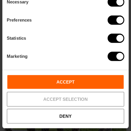
Necessary
Selection
4.9
- 921 avis
Preferences
73,13 €
À partir de
81,25 €
Statistics
Marketing
ACCEPT
ACCEPT SELECTION
DENY