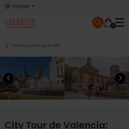
Skip
Français
to
main
Mobile menu ex
content
0
Main
Breadcrumb
Visites guidées de la ville
navigation
Previous element
Next elem
City Tour de Valencia: