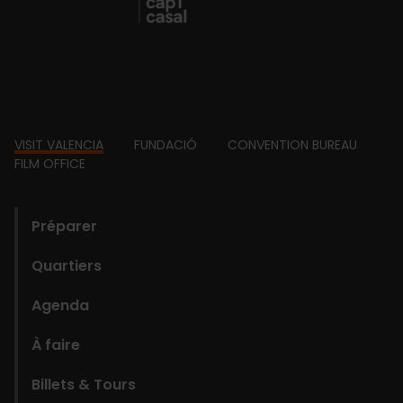
Footer
VISIT VALENCIA
FUNDACIÓ
CONVENTION BUREAU
FILM OFFICE
domains
Préparer
Quartiers
Agenda
À faire
Billets & Tours