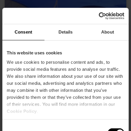
Consent
Details
About
This website uses cookies
We use cookies to personalise content and ads, to
provide social media features and to analyse our traffic.
We also share information about your use of our site with
our social media, advertising and analytics partners who
may combine it with other information that you’ve
provided to them or that they’ve collected from your use
of their services. You will find more information in our
Cookie Policy
.
Valencia Tourist Card 72 heures et entrée
à l'Oceanogràfic, le Musée des Sciences
et l'Hemisfèric
Consent