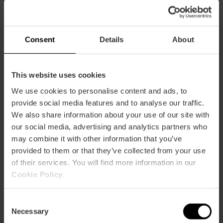
Consent
Details
About
This website uses cookies
Le Saint Graal : à quoi il ressemble
We use cookies to personalise content and ads, to
Découvrez les secrets du Saint Graal : un joyau millénaire
provide social media features and to analyse our traffic.
en agate et en or, rempli d’histoire, de foi et de curiosités
We also share information about your use of our site with
qui surprennent chaque visiteur.
our social media, advertising and analytics partners who
may combine it with other information that you’ve
Voir plus
provided to them or that they’ve collected from your use
of their services. You will find more information in our
Cookie Policy
.
Consent
Necessary
Selection