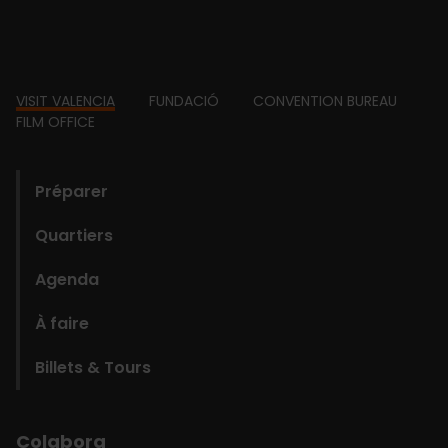
Footer
VISIT VALENCIA
FUNDACIÓ
CONVENTION BUREAU
FILM OFFICE
domains
Préparer
Quartiers
Agenda
À faire
Billets & Tours
Colabora