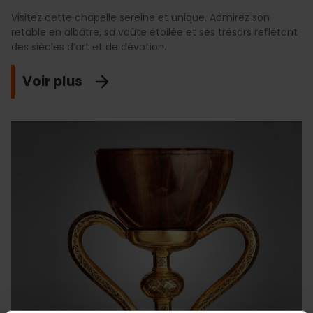
Visitez cette chapelle sereine et unique. Admirez son
retable en albâtre, sa voûte étoilée et ses trésors reflétant
des siècles d’art et de dévotion.
Voir plus