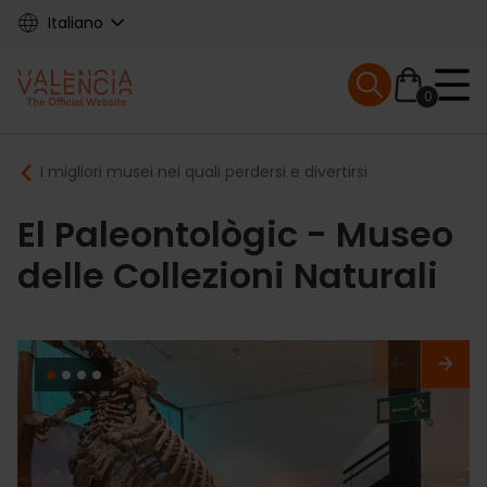
Skip
Italiano
to
main
Mobile menu ex
content
0
Main
Breadcrumb
I migliori musei nei quali perdersi e divertirsi
navigation
El Paleontològic - Museo
delle Collezioni Naturali