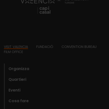
https://fundacion.visitvalencia.com/
Footer
VISIT VALENCIA
FUNDACIÓ
CONVENTION BUREAU
FILM OFFICE
domains
Organizza
Quartieri
Eventi
Cosa fare