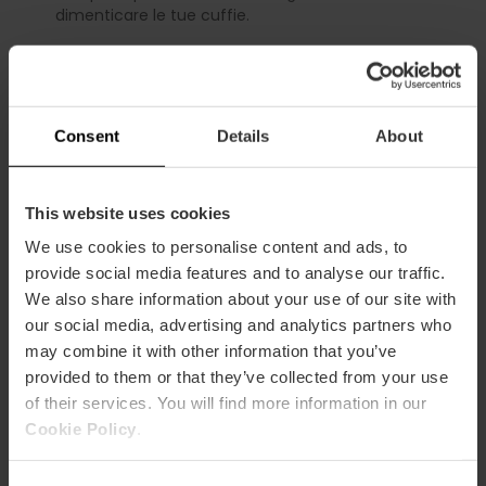
dimenticare le tue cuffie.
L’audioguida è disponibile in spagnolo, valenciano
e inglese, così come tutte le informazioni del
museo.
Consent
Details
About
Sconto Valencia Tourist Card
Gratis
This website uses cookies
We use cookies to personalise content and ads, to
provide social media features and to analyse our traffic.
We also share information about your use of our site with
our social media, advertising and analytics partners who
Servizi
may combine it with other information that you’ve
provided to them or that they’ve collected from your use
Accessibile disabili
of their services. You will find more information in our
Cookie Policy
.