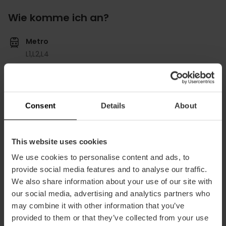
Wie komme ich an?
Metro
L1,
L2,
L4
Bus
28,
73,
94,
95,
C1
Consent
Details
About
Calle Corona, 36, 46003, Valencia, España
This website uses cookies
We use cookies to personalise content and ads, to
provide social media features and to analyse our traffic.
We also share information about your use of our site with
our social media, advertising and analytics partners who
may combine it with other information that you’ve
provided to them or that they’ve collected from your use
ose