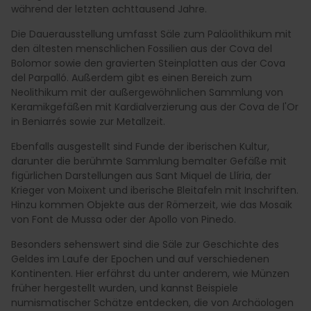
während der letzten achttausend Jahre.
Die Dauerausstellung umfasst Säle zum Paläolithikum mit
den ältesten menschlichen Fossilien aus der Cova del
Bolomor sowie den gravierten Steinplatten aus der Cova
del Parpalló. Außerdem gibt es einen Bereich zum
Neolithikum mit der außergewöhnlichen Sammlung von
Keramikgefäßen mit Kardialverzierung aus der Cova de l'Or
in Beniarrés sowie zur Metallzeit.
Ebenfalls ausgestellt sind Funde der iberischen Kultur,
darunter die berühmte Sammlung bemalter Gefäße mit
figürlichen Darstellungen aus Sant Miquel de Llíria, der
Krieger von Moixent und iberische Bleitafeln mit Inschriften.
Hinzu kommen Objekte aus der Römerzeit, wie das Mosaik
von Font de Mussa oder der Apollo von Pinedo.
Besonders sehenswert sind die Säle zur Geschichte des
Geldes im Laufe der Epochen und auf verschiedenen
Kontinenten. Hier erfährst du unter anderem, wie Münzen
früher hergestellt wurden, und kannst Beispiele
numismatischer Schätze entdecken, die von Archäologen