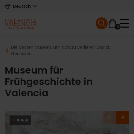
Skip
Deutsch
to
main
Mobile menu ex
content
0
Main
Breadcrumb
Die besten Museen, um sich zu Verlieren und zu
navigation
Genießen
Museum für
Frühgeschichte in
Valencia