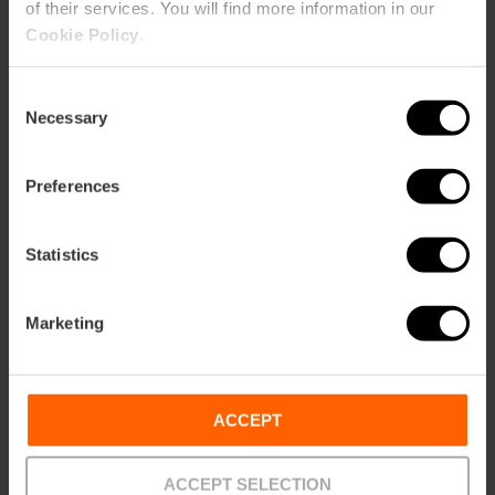
of their services. You will find more information in our
ebar
p
Cookie Policy
.
Ansichts Karte
r
ation
Consent
Necessary
Selection
Preferences
Richtungen
Statistics
Marketing
ACCEPT
ACCEPT SELECTION