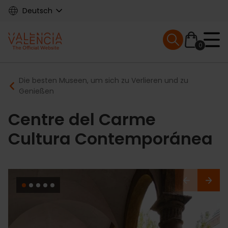
Skip
Deutsch
to
main
Mobile menu ex
content
0
Main
Breadcrumb
Die besten Museen, um sich zu Verlieren und zu
navigation
Genießen
Centre del Carme
Cultura Contemporánea