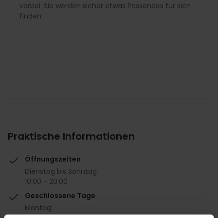
vorbei: Sie werden sicher etwas Passendes für sich
finden.
Praktische Informationen
Öffnungszeiten
Dienstag bis Sonntag
10:00 - 20:00
Geschlossene Tage
Montag