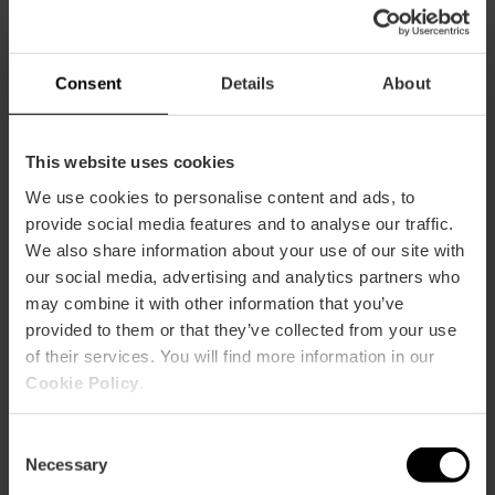
Zeitplan
Sonderzeiten
17. Mai: von 10:00 bis 24:00 Uhr.
Consent
Details
About
24. und 31. Dezember: 10:00 bis 14:00 Uhr.
Geschlossen: 25. Dezember, 1. und 6. Januar.
This website uses cookies
Tickets
We use cookies to personalise content and ads, to
Montags geschlossen
provide social media features and to analyse our traffic.
We also share information about your use of our site with
our social media, advertising and analytics partners who
may combine it with other information that you’ve
provided to them or that they’ve collected from your use
of their services. You will find more information in our
Cookie Policy
.
Wie komme ich an?
Consent
Bus
Necessary
Selection
28,
95,
C1