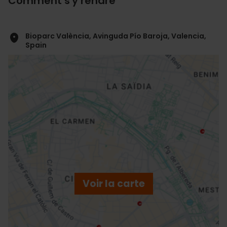
Comment s'y rendre
Bioparc València, Avinguda Pío Baroja, Valencia,
Spain
ose
ebar
p
Voir la carte
r
ation