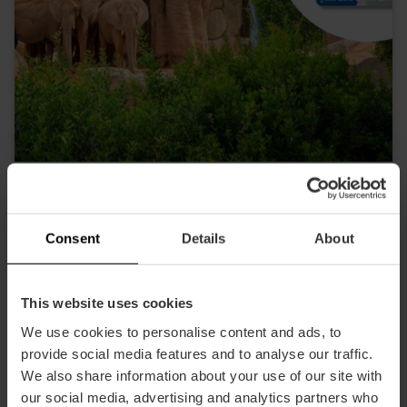
Valencia Tourist Card 72 heures et entrée
à Oceanogràfic, Musée des sciences,
Hemisfèric et Bioparc
Consent
Details
About
4.9
- 618 avis
This website uses cookies
105,63 €
À partir de
113,75 €
We use cookies to personalise content and ads, to
provide social media features and to analyse our traffic.
We also share information about your use of our site with
our social media, advertising and analytics partners who