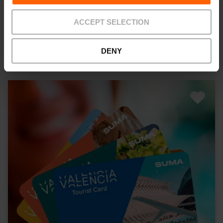
4.8
- 288 avis
ACCEPT SELECTION
10% rabais VLC Tourist Card
51,25 €
DENY
À partir de