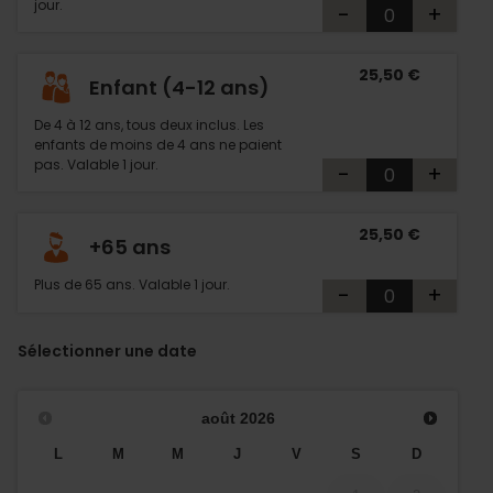
jour.
-
+
25,50 €
Enfant (4-12 ans)
De 4 à 12 ans, tous deux inclus. Les
enfants de moins de 4 ans ne paient
pas. Valable 1 jour.
-
+
25,50 €
+65 ans
Plus de 65 ans. Valable 1 jour.
-
+
Sélectionner une date
août
2026
L
M
M
J
V
S
D