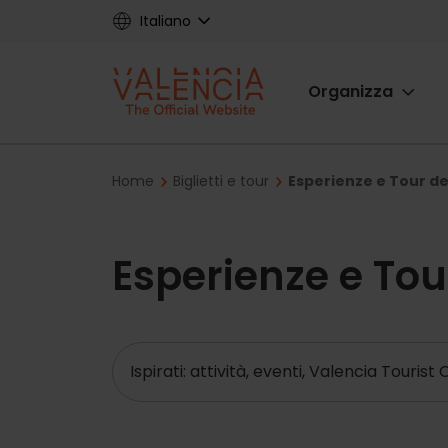
Skip
Italiano
to
main
Main
content
Organizza
navigat
Breadcrumb
Home
Biglietti e tour
Esperienze e Tour del
Esperienze e Tou
Ricerca