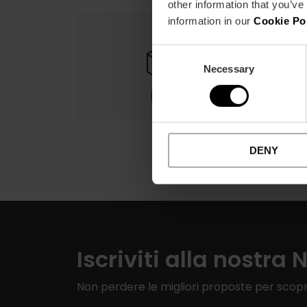
other information that you’ve
information in our
Cookie Po
Consent
Necessary
Selection
Reso
DENY
Iscriviti alla nostra 
Non perdere le migliori proposte per scopr