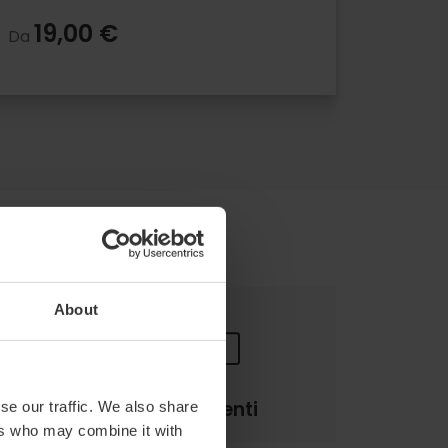
19,00 €
Da
About
Pagamenti
se our traffic. We also share
ers who may combine it with