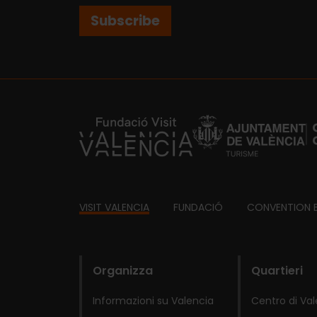
Subscribe
https://fundacion.visitvalencia.com/
Footer
VISIT VALENCIA
FUNDACIÓ
CONVENTION 
domains
Organizza
Quartieri
Informazioni su Valencia
Centro di Va