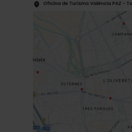
Oficina de Turismo València PAZ - Tou
Close
sidebar
map
Get
your
location
Indicazioni