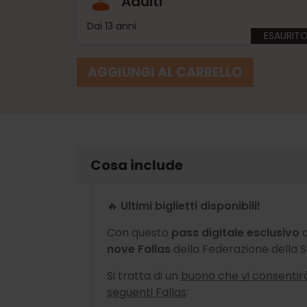
Adulti
Dai 13 anni
ESAURIT
AGGIUNGI AL CARRELLO
Cosa include
🔥
Ultimi biglietti disponibili!
Con questo
pass digitale esclusivo
a
nove Fallas
della Federazione della S
Si tratta di un
buono che vi consentir
seguenti Fallas
: