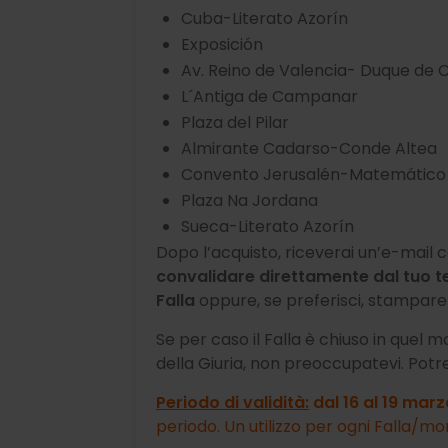
Cuba-Literato Azorín
Exposición
Av. Reino de Valencia- Duque de 
L´Antiga de Campanar
Plaza del Pilar
Almirante Cadarso-Conde Altea
Convento Jerusalén-Matemático
Plaza Na Jordana
Sueca-Literato Azorín
Dopo l’acquisto, riceverai un’e-mail c
convalidare direttamente dal tuo te
Falla
oppure, se preferisci, stampare 
Se per caso il Falla è chiuso in quel
della Giuria, non preoccupatevi. Potr
Periodo di validità:
dal 16 al 19 marz
periodo. Un utilizzo per ogni Falla/