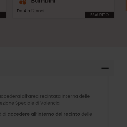
Bambini
Da 4 a 12 anni
O
ESAURITO
ccederai all’area recintata interna delle
ezione Speciale di Valencia.
à di
accedere all’interno del recinto
delle