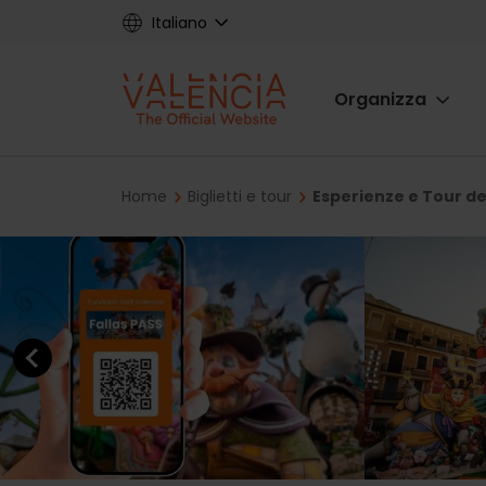
Skip
Italiano
to
main
Main
content
Organizza
navigat
Breadcrumb
Home
Biglietti e tour
Esperienze e Tour del
Previous element