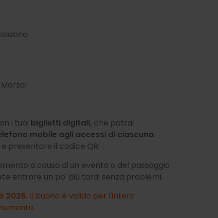
Calabria
 Marzal
on i tuoi
biglietti digitali,
che potrai
lefono mobile agli accessi di ciascuna
e presentare il codice QR.
 momento a causa di un evento o del passaggio
ete entrare un po' più tardi senza problemi.
o 2026.
Il buono è valido per l'intero
monumento.