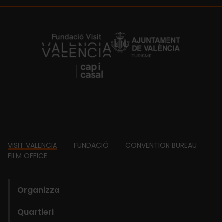
https://fundacion.visitvalencia.com/
Footer
VISIT VALENCIA
FUNDACIÓ
CONVENTION BUREAU
FILM OFFICE
domains
Organizza
Quartieri