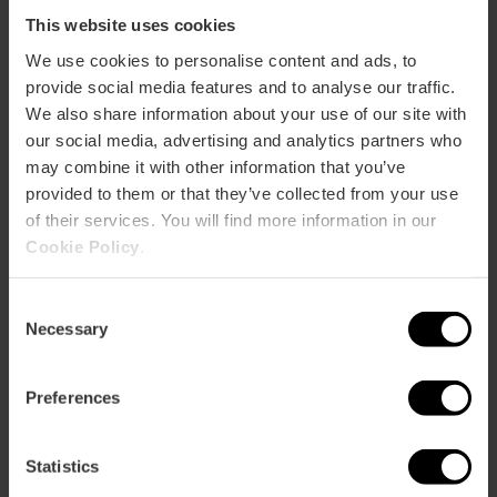
This website uses cookies
We use cookies to personalise content and ads, to
provide social media features and to analyse our traffic.
We also share information about your use of our site with
our social media, advertising and analytics partners who
may combine it with other information that you’ve
provided to them or that they’ve collected from your use
of their services. You will find more information in our
Cookie Policy
.
Consent
Necessary
Visita guidata di pomeriggio alle Fallas
Selection
di Valencia
4.7
- 13 recensioni
Preferences
Statistics
19,00 €
Da