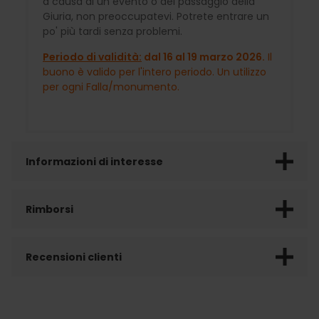
a causa di un evento o del passaggio della
Giuria, non preoccupatevi. Potrete entrare un
po' più tardi senza problemi.
Periodo di validità:
dal 16 al 19 marzo 2026.
Il
buono è valido per l'intero periodo. Un utilizzo
per ogni Falla/monumento.
Informazioni di interesse
Rimborsi
Recensioni clienti