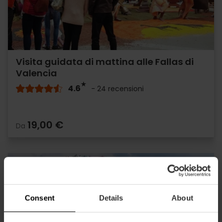
Visita guidata di mattina alle Fallas di
Valencia
4.6
- 24 recensioni
19,00 €
Da
Consent
Details
About