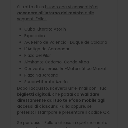
Si tratta di un
buono che vi consentirà di
accedere all’interno del recinto
delle
seguenti Fallas
:
Cuba-Literato Azorín
Exposición
Av. Reino de Valencia- Duque de Calabria
L´Antiga de Campanar
Plaza del Pilar
Almirante Cadarso-Conde Altea
Convento Jerusalén-Matemático Marzal
Plaza Na Jordana
Sueca-Literato Azorín
Dopo l’acquisto, riceverai un’e-mail con i tuoi
biglietti digitali,
che potrai
convalidare
direttamente dal tuo telefono mobile agli
accessi di ciascuna Falla
oppure, se
preferisci, stampare e presentare il codice QR.
Se per caso il Falla è chiuso in quel momento