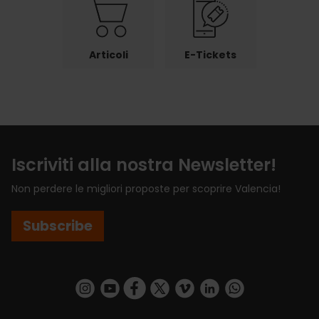
Articoli
E-Tickets
Iscriviti alla nostra Newsletter!
Non perdere le migliori proposte per scoprire Valencia!
Subscribe
https://www.instagram.com/visit_valencia/
https://www.youtube.com/user/Turisvalenc
https://www.facebook.com/VisitValenci
https://twitter.com/VisitaValencia
https://vimeo.com/visitvalen
https://www.linkedin.com/company/turismo-valencia/
https://api.whatsapp.com/send/?