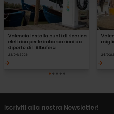
Valencia installa punti di ricarica
Valen
elettrica per le imbarcazioni da
migli
diporto di L'Albufera
23/04/2026
24/02/
Iscriviti alla nostra Newsletter!