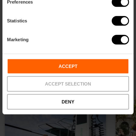
Preferences
aderire alla Dichiarazione di Glasgow come un modo per
agire di fronte alla sfida climatica.
Statistics
Marketing
ACCEPT
Notizie
ACCEPT SELECTION
DENY