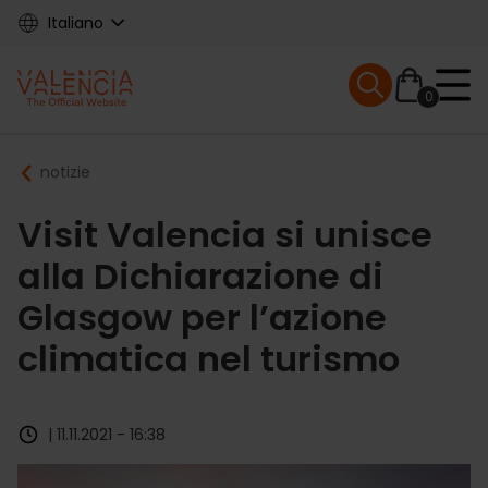
Skip
Italiano
to
main
Mobile menu ex
content
0
Main
Breadcrumb
notizie
navigation
Visit Valencia si unisce
alla Dichiarazione di
Glasgow per l’azione
climatica nel turismo
| 11.11.2021 - 16:38