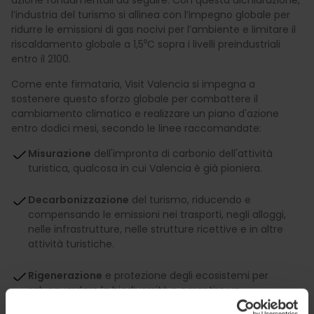
l’industria del turismo si allinea con l’impegno globale per
ridurre le emissioni di gas nocivi per l’ambiente e limitare il
riscaldamento globale a 1,5⁰C sopra i livelli preindustriali
entro il 2100.
Come ente firmataria, Visit Valencia si impegna a
sostenere questo sforzo globale per combattere il
cambiamento climatico e realizzare un piano d'azione
entro dodici mesi, secondo le linee raccomandate:
Misurazione
dell'impronta di carbonio dell'attività
turistica, qualcosa in cui Valencia è già pioniera.
Decarbonizzazione
del turismo, riducendo e
compensando le emissioni nei trasporti, negli alloggi,
nelle infrastrutture, nelle strutture ricettive e in altre
attività turistiche.
Rigenerazione
e protezione degli ecosistemi per
salvaguardare la biodiversità e garantire un
approvvigionamento idrico e alimentare sicuro.