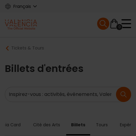
Skip
Français
to
main
Mobile menu ex
content
0
Main
Breadcrumb
Tickets & Tours
navigation
Billets d'entrées
Recherche
encia Card
Cité des Arts
Billets
Tours
Expérie