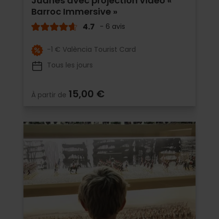
Juanes avec projection vidéo «
Barroc Immersive »
4.7
- 6 avis
-1 € València Tourist Card
Tous les jours
15,00 €
À partir de