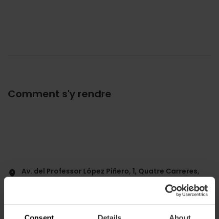
Comment s'y rendre
Av. del Professor López Piñero, 1, Quatre Carreres,
46013 València, España
Consent
Details
About