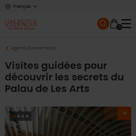
Skip
Français
to
main
Mobile menu ex
content
0
Main
Breadcrumb
Agenda Évenements
navigation
Visites guidées pour
découvrir les secrets du
Palau de Les Arts