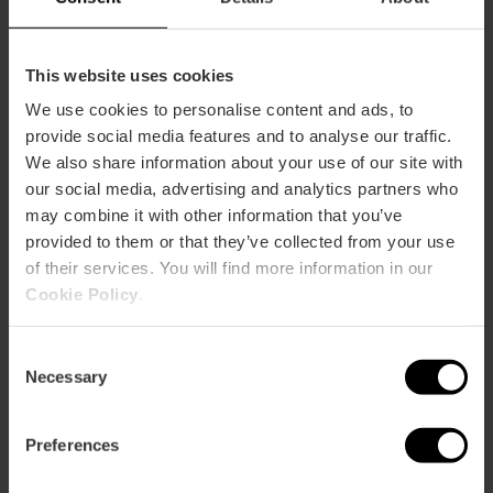
This website uses cookies
We use cookies to personalise content and ads, to
provide social media features and to analyse our traffic.
ose
ebar
We also share information about your use of our site with
p
our social media, advertising and analytics partners who
Voir la carte
r
may combine it with other information that you’ve
ation
provided to them or that they’ve collected from your use
of their services. You will find more information in our
Cookie Policy
.
Consent
Necessary
Selection
Directions
Preferences