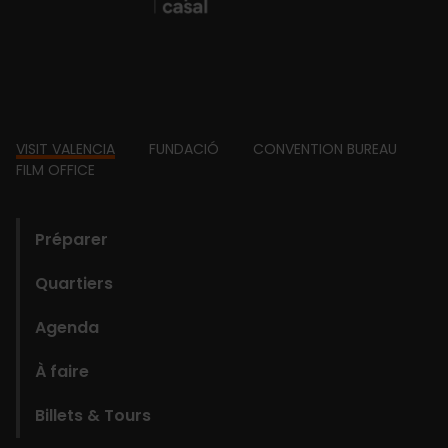
Footer
VISIT VALENCIA
FUNDACIÓ
CONVENTION BUREAU
FILM OFFICE
domains
Préparer
Quartiers
Agenda
À faire
Billets & Tours