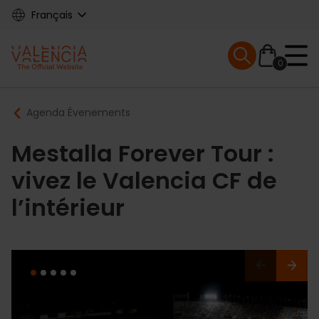
Skip
Français
to
main
Mobile menu ex
content
0
Main
Breadcrumb
Agenda Évenements
navigation
Mestalla Forever Tour :
vivez le Valencia CF de
l’intérieur