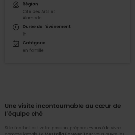
Région
Cité des Arts et
Alameda
Durée de l'événement
1h
Catégorie
en famille
Une visite incontournable au cœur de
l’équipe ché
Si le football est votre passion, préparez-vous à le vivre
comme jamais. Le
Mestalla Forever Tour
vous ouvre les