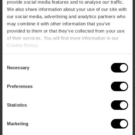
provide social media features and to analyse our traffic.
We also share information about your use of our site with
our social media, advertising and analytics partners who
may combine it with other information that you’ve
Mestalla Forever Tour (València
provided to them or that they’ve collected from your use
C.F.)
of their services. You will find more information in our
Cookie Policy
.
4.8
- 92 avis
10% rabais VLC Tourist Card
Consent
Necessary
Selection
16,10 €
À partir de
Preferences
Statistics
Marketing
Vous pouvez aussi être intéressé