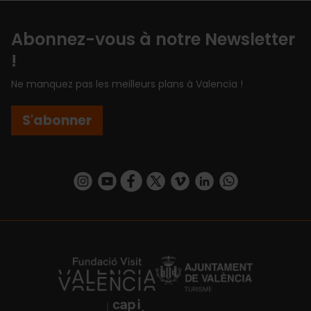
Abonnez-vous à notre Newsletter
!
Ne manquez pas les meilleurs plans à Valencia !
S'abonner
https://www.instagram.com/visit_valencia/
https://www.youtube.com/user/Turisvalenc
https://www.facebook.com/Valencia.E
https://twitter.com/ValenciaEspa
https://vimeo.com/visitvalen
https://www.linkedin.com/company/turismo-valencia/
https://api.whatsapp.com/send/?
https://fundacion.visitvalencia.com/