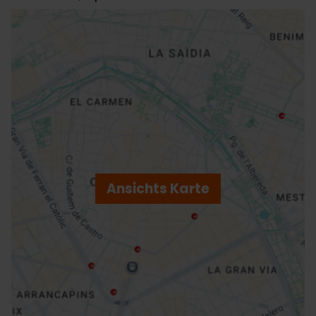
ose
ebar
p
Ansichts Karte
r
ation
Richtungen