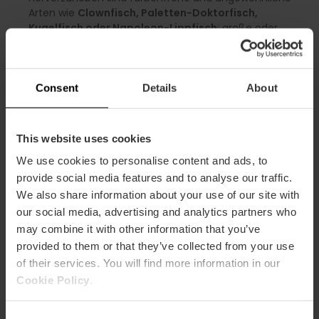
Arten wie
Clownfisch, Paletten-Doktorfisch,
Kugelfisch oder Napoleon-Lippfisch
; große oder
besondere Arten wie der
Hammerhai
, der Bullenhai,
Marmorrochen
oder Wolfsbarsch; sowie Raritäten wie
Blaumäulchen, Lippfisch, Meeräsche oder Salpen.
Consent
Details
About
Wirbellose Meerestiere
Leuchtende Quallen
– Spiegeleiqualle-, mit weißen
This website uses cookies
Punkten-, essbare und Mosaikquallen – sowie
We use cookies to personalise content and ads, to
Portugiesische Galeere, Seeanemonen, Gemeiner
provide social media features and to analyse our traffic.
Krake, Hummer, Fangschreckenkrebs und Riesenkrebse.
We also share information about your use of our site with
our social media, advertising and analytics partners who
Wasserreptilien
may combine it with other information that you’ve
provided to them or that they’ve collected from your use
Unechte
Karettschildkröte
, Grüne, Mittelmeers-
childkröte, Aldabra-Riesenschildkröte, Echte
of their services. You will find more information in our
Karettschildkröte; Europäische Sumpfschildkröte,
Cookie Policy
.
Florida-Schmuckschildkröte und Spanische
Sumpfschildkröte sowie das afrikanische
Consent