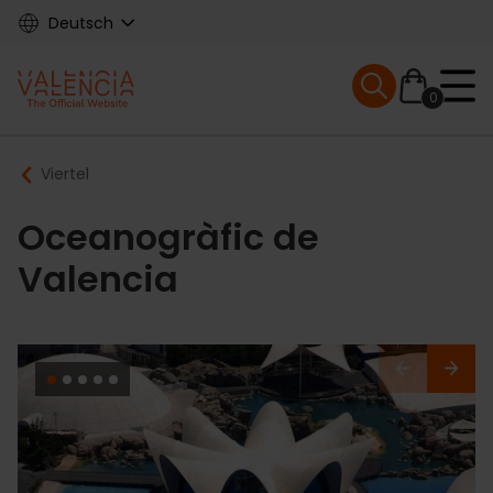
Skip
Deutsch
to
main
Mobile menu ex
content
0
Main
Breadcrumb
Viertel
navigation
Oceanogràfic de
Valencia