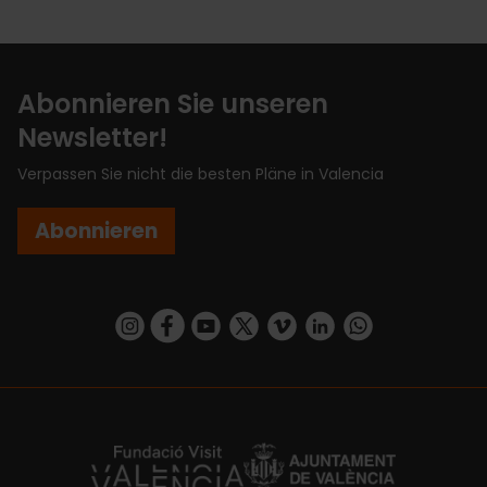
Abonnieren Sie unseren
Newsletter!
Verpassen Sie nicht die besten Pläne in Valencia
Abonnieren
https://www.instagram.com/visit_valencia/
https://www.facebook.com/VisitValenciaSp
https://www.youtube.com/user/Turisva
https://twitter.com/_VivaValencia
https://vimeo.com/visitvalen
https://www.linkedin.com/company/turismo-valencia/
https://api.whatsapp.com/send/?
https://fundacion.visitvalencia.com/