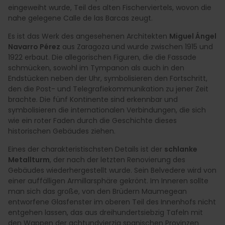
eingeweiht wurde, Teil des alten Fischerviertels, wovon die
nahe gelegene Calle de las Barcas zeugt.
Es ist das Werk des angesehenen Architekten
Miguel Ángel
Navarro Pérez
aus Zaragoza und wurde zwischen 1915 und
1922 erbaut. Die allegorischen Figuren, die die Fassade
schmücken, sowohl im Tympanon als auch in den
Endstücken neben der Uhr, symbolisieren den Fortschritt,
den die Post- und Telegrafiekommunikation zu jener Zeit
brachte. Die fünf Kontinente sind erkennbar und
symbolisieren die internationalen Verbindungen, die sich
wie ein roter Faden durch die Geschichte dieses
historischen Gebäudes ziehen.
Eines der charakteristischsten Details ist der
schlanke
Metallturm
, der nach der letzten Renovierung des
Gebäudes wiederhergestellt wurde. Sein Belvedere wird von
einer auffälligen Armillarsphäre gekrönt. Im Inneren sollte
man sich das große, von den Brüdern Maumegean
entworfene Glasfenster im oberen Teil des Innenhofs nicht
entgehen lassen, das aus dreihundertsiebzig Tafeln mit
den Wappen der achtundvierzig spanischen Provinzen