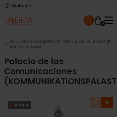
Skip
Deutsch
to
main
Mobile menu ex
content
0
Main
Breadcrumb
Die 12 Sehenswürdigkeiten in Valencia, die Sie unbedingt
navigation
besuchen müssen.
Palacio de las
Comunicaciones
(KOMMUNIKATIONSPALAST