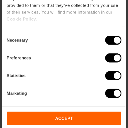
provided to them or that they’ve collected from your use
Wie komme ich an?
of their services. You will find more information in our
Cookie Policy
.
Bus
6,
8,
11,
14,
35,
70,
C1
Consent
Necessary
Selection
Plaza del Ayuntamiento, 23, 46002, Valencia,
España
Preferences
Statistics
Marketing
ose
ACCEPT
ebar
p