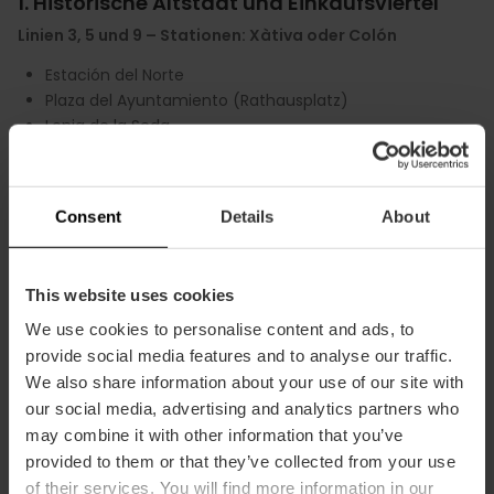
1. Historische Altstadt und Einkaufsviertel
Linien 3, 5 und 9 – Stationen: Xàtiva oder Colón
Estación del Norte
Plaza del Ayuntamiento (Rathausplatz)
Lonja de la Seda
Stadtviertel El Carmen
Einkaufsviertel Colón
2. Stadt der Künste und Wissenschaften &
Consent
Details
About
Oceanogràfic
Straßenbahnlinie 10
This website uses cookies
Stadt der Künste und Wissenschaften
We use cookies to personalise content and ads, to
Fallas-Museum
provide social media features and to analyse our traffic.
Oceanogràfic
We also share information about your use of our site with
Stadtviertel Ruzafa
our social media, advertising and analytics partners who
3. Strände und Marina von Valencia
may combine it with other information that you’ve
provided to them or that they’ve collected from your use
Straßenbahnlinien 4 und 6
of their services. You will find more information in our