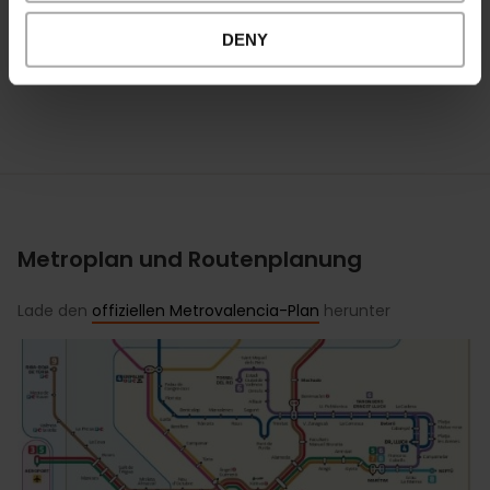
Linien 5 und 7 – Station: Aragón
7. Kongresszentrum
DENY
Linien 1 und 2 – Station: Beniferri
Metroplan und Routenplanung
Lade den
offiziellen Metrovalencia-Plan
herunter