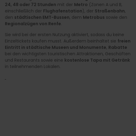
24, 48 oder 72 Stunden
mit der
Metro
(Zonen A und B,
einschließlich der
Flughafenstation
), der
Straßenbahn
,
den
städtischen EMT-Bussen
, dem
Metrobus
sowie den
Regionalzügen von Renfe
.
Sie wird bei der ersten Nutzung aktiviert, sodass du keine
Einzeltickets kaufen musst. Außerdem beinhaltet sie
freien
Eintritt in städtische Museen und Monumente
,
Rabatte
bei den wichtigsten touristischen Attraktionen, Geschäften
und Restaurants sowie eine
kostenlose Tapa mit Getränk
in teilnehmenden Lokalen.