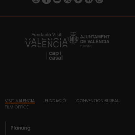
https://fundacion.visitvalencia.com/
Footer
VISIT VALENCIA
FUNDACIÓ
CONVENTION BUREAU
FILM OFFICE
domains
Planung