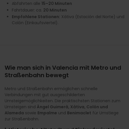
Abfahrten alle
15–20 Minuten
Fahrtdauer: ca.
20 Minuten
Empfohlene Stationen:
Xàtiva (Estación del Norte) und
Colón (Einkaufsviertel).
Wie man sich in Valencia mit Metro und
Straßenbahn bewegt
Metro und Straßenbahn ermöglichen schnelle
Verbindungen mit gut ausgeschilderten
Umsteigemöglichkeiten. Die praktischsten Stationen zum
Umsteigen sind
Àngel Guimerà, Xàtiva, Colón und
Alameda
sowie
Empalme
und
Benimaclet
für Umstiege
zur Straßenbahn.