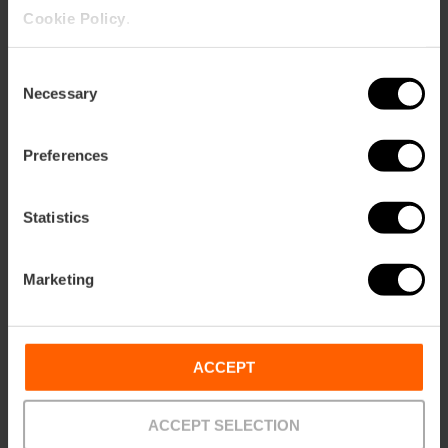
Strand La Malvarrosa
Cookie Policy
.
Strand Las Arenas
Marina von Valencia
Consent
Universitätsviertel und Avenida Blasco Ibáñez
Necessary
Selection
4. Bioparc und Parque de Cabecera
Linien 3, 5 und 9 – Station: Nou d’Octubre
Preferences
Bioparc Valencia
Parque de Cabecera
Statistics
5. Turia-Garten
Zentrale Abschnitte – Linien 3, 5, 7 und 9 – Station:
Marketing
Alameda
Eine Station unter der Exposición-Brücke, entworfen von
Santiago Calatrava.
ACCEPT
Westlicher Abschnitt – Linien 1 und 2 – Station: Túria
6. Mestalla-Stadion
ACCEPT SELECTION