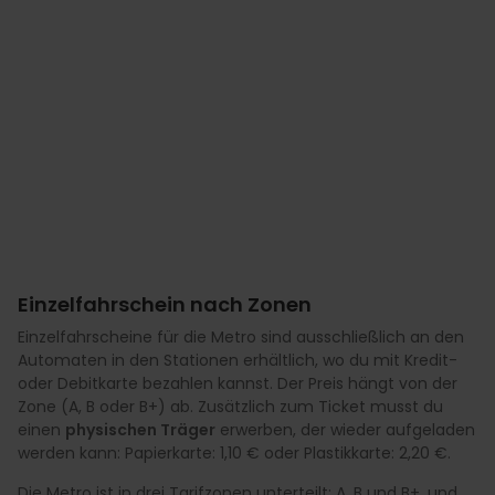
Einzelfahrschein nach Zonen
Einzelfahrscheine für die Metro sind ausschließlich an den
Automaten in den Stationen erhältlich, wo du mit Kredit-
oder Debitkarte bezahlen kannst. Der Preis hängt von der
Zone (A, B oder B+) ab. Zusätzlich zum Ticket musst du
einen
physischen Träger
erwerben, der wieder aufgeladen
werden kann: Papierkarte: 1,10 € oder Plastikkarte: 2,20 €.
Die Metro ist in drei Tarifzonen unterteilt: A, B und B+, und