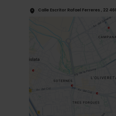
Calle Escritor Rafael Ferreres , 22 4
Close
sidebar
map
Get
your
location
Richtungen