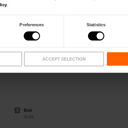
licy
.
Turia
m2:
37
Audit:
35
Preferences
Statistics
School:
24
Banquet:
18
Cocktail:
40
ACCEPT SELECTION
Bus
14,
99