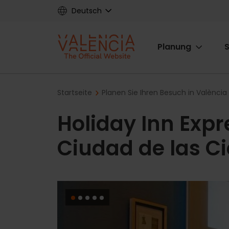
Skip
Deutsch
to
main
Main
content
Planung
S
navigat
Breadcrumb
Startseite
Planen Sie Ihren Besuch in València
Holiday Inn Expr
Ciudad de las C