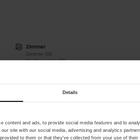
Zimmer
Zimmer: 100
Double rooms: 100
Säle
Details
El Saler
Las Arenas
m2:
50
m2:
50
Audit:
48
Audit:
48
School:
32
School:
32
e content and ads, to provide social media features and to analy
Banquet:
24
Banquet:
24
 our site with our social media, advertising and analytics partn
Cocktail:
50
Cocktail:
50
 provided to them or that they’ve collected from your use of their