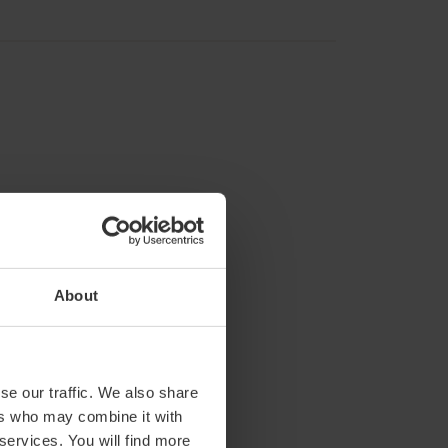
About
Malvarrosa
m2:
93
Audit:
100
School:
64
se our traffic. We also share
Banquet:
45
ers who may combine it with
Cocktail:
100
 services. You will find more