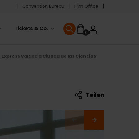
Pre
Convention Bureau
Film Office
header
User
Tickets & Co.
0
menu
User menu
accoun
n Express Valencia Ciudad de las Ciencias
menu
Teilen