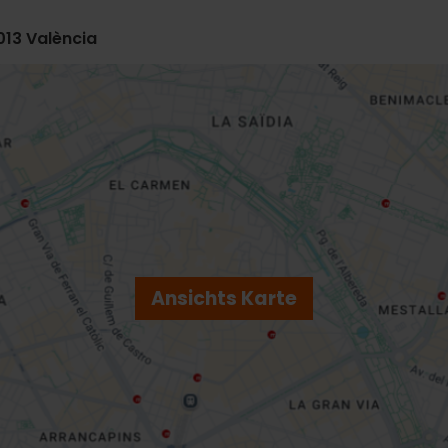
6013 València
Ansichts Karte