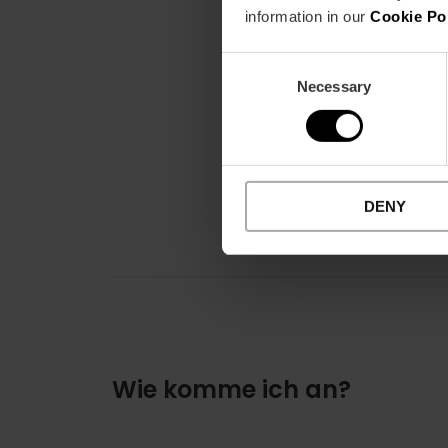
information in our
Cookie Po
Consent
Necessary
Selection
DENY
Wie komme ich an?