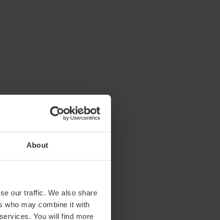
About
Malvarrosa
m2:
93
Audit:
100
School:
64
se our traffic. We also share
Banquet:
45
ers who may combine it with
Cocktail:
100
 services. You will find more