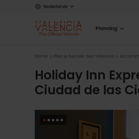
Skip
Nederlands
to
main
Main
content
Planning
navigat
Breadcrumb
Home
Plan je bezoek aan Valencia
Accommo
Holiday Inn Expr
Ciudad de las C