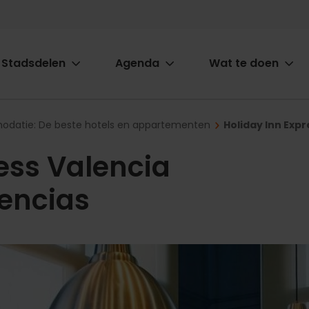
Stadsdelen
Agenda
Wat te doen
ion
datie: De beste hotels en appartementen
Holiday Inn Expr
ess Valencia
iencias