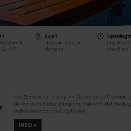
ón
Buurt
Openingst
ritor Rafael
Stad van Kunst en
Check in
17
, 22 46013
Alameda
Check out
Het Express by Holiday Inn Ciudad de las Ciencias 
de Kunst en Wetenschap van Valencia. Het biedt g
e
buitenzwembad met ligstoelen.
INFO +