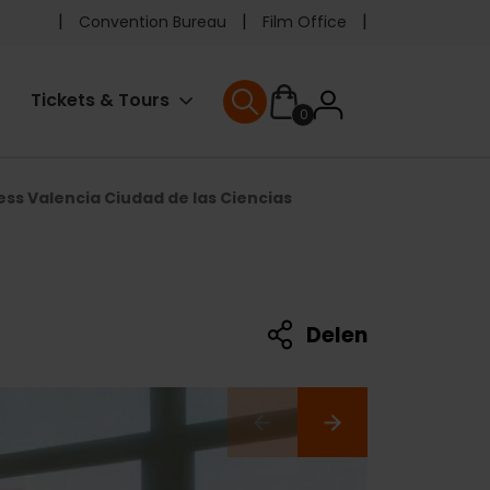
Pre
Convention Bureau
Film Office
header
User
Tickets & Tours
0
menu
User menu
accoun
ess Valencia Ciudad de las Ciencias
menu
Delen