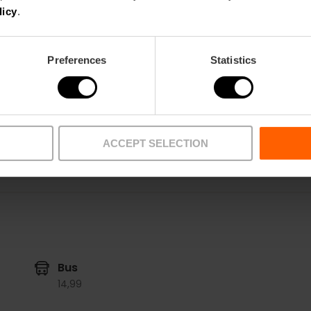
licy
.
Turia
m2:
37
Audit:
35
Preferences
Statistics
School:
24
Banquet:
18
Cocktail:
40
ACCEPT SELECTION
Bus
14,
99