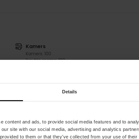
Kamers
Kamers: 100
Double rooms: 100
Zalen
Details
El Saler
Las Arenas
m2:
50
m2:
50
Audit:
48
Audit:
48
School:
32
School:
32
e content and ads, to provide social media features and to analy
Banquet:
24
Banquet:
24
 our site with our social media, advertising and analytics partn
Cocktail:
50
Cocktail:
50
 provided to them or that they’ve collected from your use of their