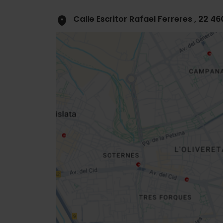
Calle Escritor Rafael Ferreres , 22 4
Close
sidebar
map
Get
your
location
Routebeschrijving