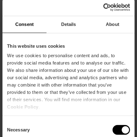
Geschäfte ihre Pforten, damit Shoppingfreunde in
Zusammenarbeit mit lokalen Unternehmen von
Angeboten, Rabatten und exklusiven Produkten profitieren
können.
Consent
Details
About
Mehr als fünfzig Geschäfte warten auf Sie!
Hier sehen Sie die teilnehmenden Geschäfte :)
This website uses cookies
Darüber hinaus hat „València Shopening Night & Day“ in
We use cookies to personalise content and ads, to
diesem Jahr verschiedene Aktivitäten vorbereitet, um
provide social media features and to analyse our traffic.
diese Veranstaltung zu einem einzigartigen
Shopping
-Tag
We also share information about your use of our site with
zu machen.
our social media, advertising and analytics partners who
may combine it with other information that you’ve
Es gibt ein
Glücks-Roulette-Rad
mit vielen, vielen Preise,
einen lustigen
Photocall
mit einem
Volkswagen vintage
,
provided to them or that they’ve collected from your use
eine frische
Mahou-Verkostung
und
Live-Musik im
of their services. You will find more information in our
Mercado de Colón mit „Los Guapos“
sind die Vorschläge,
Cookie Policy
.
die das Programm der diesjährigen Ausgabe ausmachen.
Machen Sie mit?
Consent
Necessary
Selection
Denken Sie daran: Am 30. Juni findet wieder das große