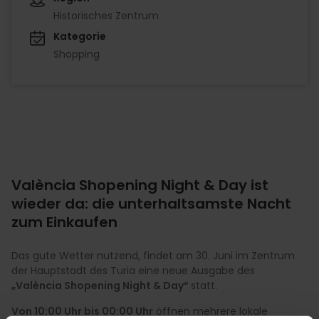
Historisches Zentrum
Kategorie
Shopping
València Shopening Night & Day ist
wieder da: die unterhaltsamste Nacht
zum Einkaufen
Das gute Wetter nutzend, findet am 30. Juni im Zentrum
der Hauptstadt des Turia eine neue Ausgabe des
„València Shopening Night & Day“
statt.
Von 10:00 Uhr bis 00:00 Uhr
öffnen mehrere lokale