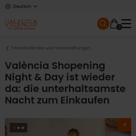
Skip
Deutsch
to
main
Mobile menu ex
content
0
Main
Breadcrumb
Freizeitkalender und Veranstaltungen
navigation
València Shopening
Night & Day ist wieder
da: die unterhaltsamste
Nacht zum Einkaufen