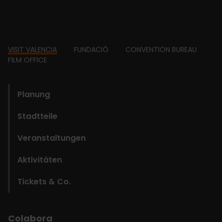
Footer
VISIT VALENCIA
FUNDACIÓ
CONVENTION BUREAU
FILM OFFICE
domains
Planung
Stadtteile
Veranstaltungen
Aktivitäten
Tickets & Co.
Colabora