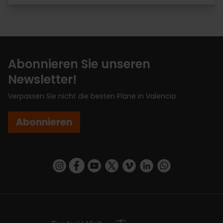
Abonnieren Sie unseren
Newsletter!
Verpassen Sie nicht die besten Pläne in Valencia
Abonnieren
https://www.instagram.com/visit_valencia/
https://www.facebook.com/VisitValenciaSp
https://www.youtube.com/user/Turisva
https://twitter.com/_VivaValencia
https://vimeo.com/visitvalen
https://www.linkedin.com/company/turismo-valencia/
https://api.whatsapp.com/send/?