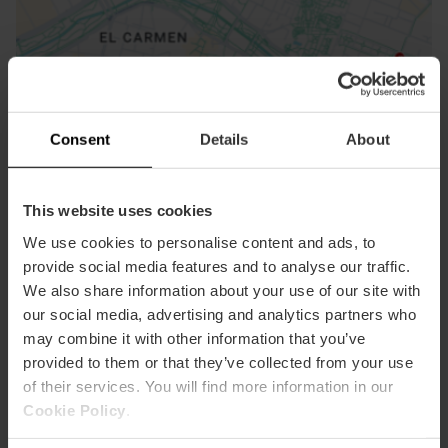
ose
ebar
p
Consent
Details
About
Ansichts Karte
r
ation
This website uses cookies
We use cookies to personalise content and ads, to
provide social media features and to analyse our traffic.
We also share information about your use of our site with
our social media, advertising and analytics partners who
Richtungen
may combine it with other information that you’ve
provided to them or that they’ve collected from your use
of their services. You will find more information in our
Cookie Policy
.