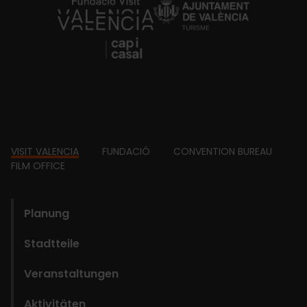
https://fundacion.visitvalencia.com/
Footer
VISIT VALENCIA
FUNDACIÓ
CONVENTION BUREAU
FILM OFFICE
domains
Planung
Stadtteile
Veranstaltungen
Aktivitäten