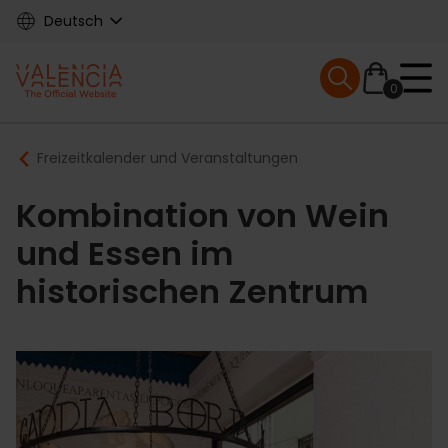
Skip
Deutsch
to
main
Mobile menu ex
content
0
Main
Breadcrumb
Freizeitkalender und Veranstaltungen
navigation
Kombination von Wein
und Essen im
historischen Zentrum