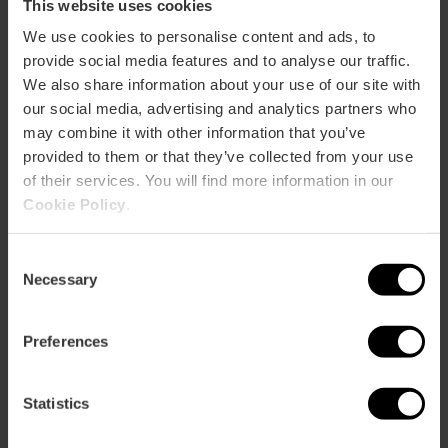
This website uses cookies
wirbellosen Kreaturen, Roboterfiguren und
animatronischen Tieren schlüpfen.
We use cookies to personalise content and ads, to
provide social media features and to analyse our traffic.
Werden es Cyborgs oder Menschen sein? Vielleicht ein
bisschen von beidem.
We also share information about your use of our site with
our social media, advertising and analytics partners who
Sie werden die Segura-Brüder mit dem
may combine it with other information that you’ve
schockierenden Todesballon sehen, die Rückkehr der
provided to them or that they’ve collected from your use
Raluy-Schwestern, den Wahnsinn von Dimitri, Bigotes
of their services. You will find more information in our
und Pietro und das spanische Debüt der brutalen
Legión Malambo.
Cookie Policy
.
Darüber hinaus runden Künstler wie The Black Angels
Consent
oder Rita ein Programm ab, das Ihnen keine
Necessary
Verschnaufpause gönnt.
Selection
Er ist nicht umsonst der meistausgezeichnete Zirkus
Europas, oder?
Preferences
EINTRITTSKARTEN
Statistics