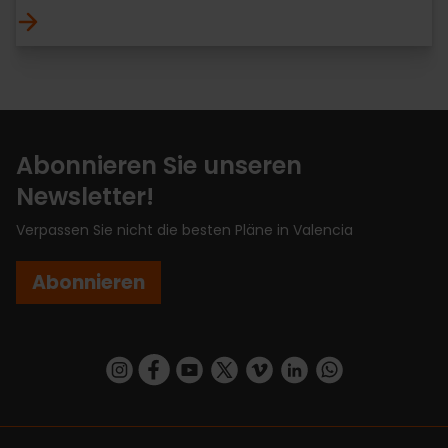
Abonnieren Sie unseren
Newsletter!
Verpassen Sie nicht die besten Pläne in Valencia
Abonnieren
https://www.instagram.com/visit_valencia/
https://www.facebook.com/VisitValenciaSp
https://www.youtube.com/user/Turisva
https://twitter.com/_VivaValencia
https://vimeo.com/visitvalen
https://www.linkedin.com/company/turismo-valencia/
https://api.whatsapp.com/send/?