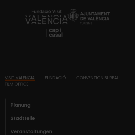
https://fundacion.visitvalencia.com/
Footer
VISIT VALENCIA
FUNDACIÓ
CONVENTION BUREAU
FILM OFFICE
domains
Planung
Stadtteile
Veranstaltungen