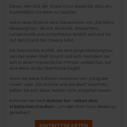
Dieses Jahr lädt der
Grand Circo Alaska
Sie dazu ein,
buchstäblich ins Meer zu tauchen.
Seine neue Show ist eine Zirkusversion von „Die kleine
Meerjungfrau“, die mit Akrobatik, Wassertanz,
Luftakrobatik und Lichteffekten erzählt wird und Sie
auf den Grund des Ozeans führt.
Die Geschichte erzählt, wie eine junge Meerjungfrau
von der realen Welt träumt und sich, nachdem sie
sich in einen menschlichen Prinzen verliebt hat, auf
eine Reise an die Oberfläche begibt.
Wenn Sie seine früheren Versionen von „König der
Löwen“ oder „Die Schöne und das Biest“ mochten,
sollten Sie sich diese Version nicht entgehen lassen.
Kommen Sie nach
Bulevar Sur
- neben dem
städtischen
Friedhof -
, um den Gran Circo Alaska zu
genießen?
EINTRITTSKARTEN