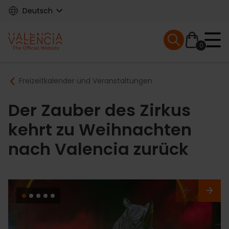
Skip
Deutsch
to
main
Mobile menu ex
content
0
Main
Breadcrumb
Freizeitkalender und Veranstaltungen
navigation
Der Zauber des Zirkus
kehrt zu Weihnachten
nach Valencia zurück