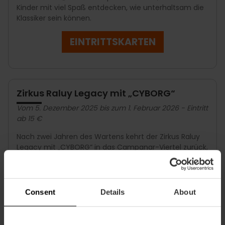
Kinder mit viel Spaß entdecken, wie unterhaltsam die
Klassiker sein können.
EINTRITTSKARTEN
Zirkus Raluy Legacy mit „CYBORG“
Vom 5. Dezember 2025 bis zum 1. Februar 2026 - Eintritt
ab 15 €
Nach zwei Jahren des Wartens kehrt der Zirkus Raluy
Legacy mit „CYBORG“ in das Campanar-Viertel zurück,
einer innovativen und überraschenden Show, die
extreme Akrobatik, Humor und futuristische
Technologie vereint.
Consent
Details
About
Die Familie Raluy wird zusammen mit mehr als 20
Künstlern aus der ganzen Welt die Grenzen des
Möglichen austesten, indem sie in die Rolle von