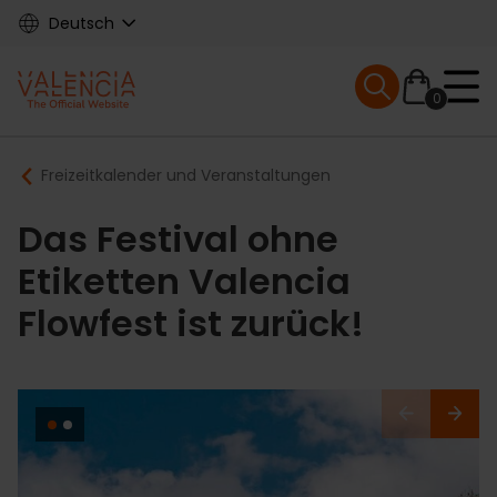
Skip
Deutsch
to
main
Mobile menu ex
content
0
Main
Breadcrumb
Freizeitkalender und Veranstaltungen
navigation
Das Festival ohne
Etiketten Valencia
Flowfest ist zurück!