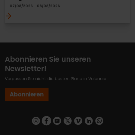
07/08/2026 - 08/08/2026
Abonnieren Sie unseren
Newsletter!
Verpassen Sie nicht die besten Pläne in Valencia
Abonnieren
https://www.instagram.com/visit_valencia/
https://www.facebook.com/VisitValenciaSp
https://www.youtube.com/user/Turisva
https://twitter.com/_VivaValencia
https://vimeo.com/visitvalen
https://www.linkedin.com/company/turismo-valencia/
https://api.whatsapp.com/send/?