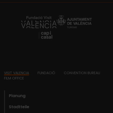
https://fundacion.visitvalencia.com/
Footer
VISIT VALENCIA
FUNDACIÓ
CONVENTION BUREAU
FILM OFFICE
domains
Planung
Stadtteile